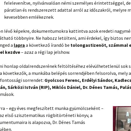
felelevenítve, nyilvánvalóan némi személyes érintettséggel, d
páratlan és rendszerezett adattal arról az időszakról, melyre 
kevesebben emlékeznek.
on lévő képekre, dokumentumokra kattintva azok eredeti nagymé
átható többnyire. Ne habozz letölteni, ami érdekel, így biztos nem
enged a
lapra
a következő írandó be
tolongastizenöt, számmal 
el kezdve
– azaz a régi lap jelshow.
mi honlap oldalrendszerének feltöltéséhez elévülhetetlenül sok 
 a következők, a munkába belépés sorrendjében felsorolva, mely
 fontossági sorrendet:
Gyolcsos Ferenc, Erdélyi Sándor, Kadlecs
n, Sárközi István (RIP), Miklós Dániel, Dr. Dénes Tamás, Palá
 mások.
árra – egy éves megfeszített munka gyümölcseként –
z első szisztematikus rögbitörténeti könyv, a
umentumaira is alapozva, Dr. Dénes Tamás
sében.