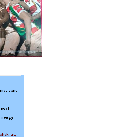
 may send
sével
m vagy
sokaknak,