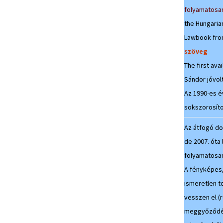
folyamatosan
the Hungaria
Lawbook fro
szöveg
The first av
Sándor jóvolt
Az 1990-es é
sokszorosíto
Az átfogó do
de 2007. óta
folyamatosa
A fényképes
ismeretlen t
vesszen el (
meggyőződése