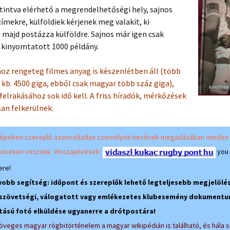
tintva elérhető a megrendelhetőségi hely, sajnos
címekre, külföldiek kérjenek meg valakit, ki
majd postázza külföldre. Sajnos már igen csak
 kinyomtatott 1000 példány.
oz rengeteg filmes anyag is készenlétben áll (több
 kb. 4500 giga, ebből csak magyar több száz giga),
 felrakásához sok idő kell. A friss híradók, mérkőzések
an felkerülnek.
 képeken szereplő azonosítatlan személyek nevének megadásában minden
zívesen veszünk. Visszajelzések:
you
ere!
yobb segítség: időpont és szereplők lehető legteljesebb megjelölé
 szövetségi, válogatott vagy emlékezetes klubesemény dokumentu
ású fotó elküldése ugyanerre a drótpostára!
zöveges magyar rögbitörténelem a magyar wikipédián is található, és hála 