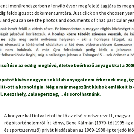
fenti menürendszerben a lenyíló évsor megfelelő tagjára és megny
1995.
2005.
2015.
2025.
.. és még sokan itt!
dig feldolgozott dokumentumtára. Just click on the choosen year
and you can see the photos and documents of that particular yea
1996.
2006.
2016.
2026.
1997.
2007.
2017.
1998.
2008.
2018.
1999.
2009.
2019.
rissítése az eddig meglévő, illetve beérkező anyagokkal a 200
patot kivéve nagyon sok klub anyagai nem érkeznek meg, így
 itt-ott a kronológia.
Még a már megszűnt klubok emlékeit i
l. Keszthely, Zalaegerszeg, .. és sorolhatnánk.
A könyvre kattintva letölthető az első rendszerezett, magyar
rögbitörténelemről írt könyv, Bene Kálmán (1970-től 1995-ig a
és sportszervező) privát kiadásában az 1969-1988-ig terjedő id