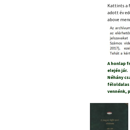
Kattints a 
1978.
1985.
adott év ed
above menu 
1979.
1986.
1987.
1988.
1989.
A honlap f
elején jár.
Néhány csa
féloldalas
vennénk, p