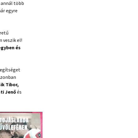
e annál több
már egyre
retű
 veszik el!
egyben és
segítséget
 azonban
ik Tibor,
sti Jenő
és