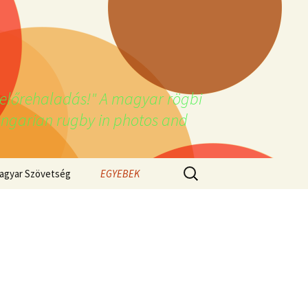
z előrehaladás!" A magyar rögbi
ungarian rugby in photos and
Keresés:
agyar Szövetség
EGYEBEK
VIDEÓTÁR
Videós edzői anyagok
Facebook öregfiúk
csoport
Öregfiúk honlap