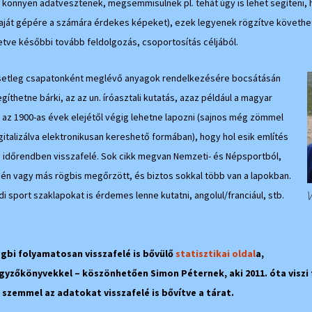
 könnyen adatvesztenek, megsemmisülnek pl. tehát úgy is lehet segíteni, h
 saját gépére a számára érdekes képeket), ezek legyenek rögzítve követhe
letve későbbi tovább feldolgozás, csoportosítás céljából.
setleg csapatonként meglévő anyagok rendelkezésére bocsátásán
egíthetne bárki, az az un. íróasztali kutatás, azaz például a magyar
 az 1900-as évek elejétől végig lehetne lapozni (sajnos még zömmel
gitalizálva elektronikusan kereshető formában), hogy hol esik említés
pl. időrendben visszafelé. Sok cikk megvan Nemzeti- és Népsportból,
 én vagy más rögbis megőrzött, és biztos sokkal több van a lapokban.
di sport szaklapokat is érdemes lenne kutatni, angolul/franciául, stb.
gbi folyamatosan visszafelé is bővülő
statisztikai oldal
a,
yzőkönyvekkel – köszönhetően Simon Péternek, aki 2011. óta viszi 
i szemmel az adatokat visszafelé is bővítve a tárat.