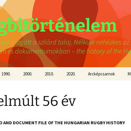
gbitörténelem
ábad mögött a szilárd talaj. Nélküle nehézkes a
ben és dokumentumokban – the history of the H
1990.
2000.
2010.
2020.
Arcképcsarnok
M
1991.
2001.
2011.
2021.
Carlo Passalaqua
elmúlt 56 év
1992.
2002.
2012.
2022.
Erdélyi Sándor
1993.
2003.
2013.
2023.
Ispán Lászlóné Ria
O AND DOCUMENT FILE OF THE HUNGARIAN RUGBY HISTORY
1994.
2004.
2014.
2024.
Körmöczi Béla