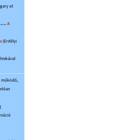
gary at
….
A
v
(Erdélyi
chnikával
em működő,
onlóan
g
rmáció