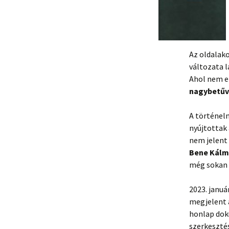
Az oldalak
változata l
Ahol nem 
nagybetűv
A történel
nyújtottak
nem jelent
Bene Kálmá
még sokan
2023. janu
megjelent a
honlap dok
szerkeszté