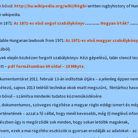
 bővül:
http://hu.wikipedia.org/wiki/Rögbi
written rugbyhistory of Hun
n wikipedia.
m 1871:
Az 1871-es első angol szabálykönyv
……….
Hogyan írták?
……
ailable Hungarian lawbook from 1971:
Az 1971-es első magyar szabályköny
ából).
vek elején közkézen forgott szabálykönyv. Kézi gépelésű, talán stencil te
tt –
pdf formátumban 69 oldal – 10 MByte
.
kumentumtárat 2011. február 13-án indítottuk útjára – a jelenleg éppen n
 létező, sajnos 2013 telétől technikai okok miatt megszűnt, filmtárhoz has
n bővül – számítva mindenki tudatos közreműködésére.
, dokumentumos, szöveges rögzítése a magyar rögbi eddigi ismert és mé
örténetének – azzal a fő céllal, hogy minél kevesebb, még (!) meglévő info
részben úgy is megőrződik sok minden, hogy sokan letöltik maguknak,
m, ezek a mai rögzítési eszközök is gyorsan erodálják az adatokat – az