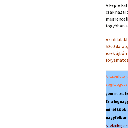
A képre kat
csak hazai 
megrendeli 
fogyóban a
Az oldalakh
5200 darab,
ezek újbóli
folyamatos
A különféle
segítséget s
your notes h
És a legnag
minél több
nagyfelbont
A jelenleg s