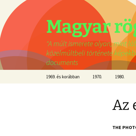
Ugrás
a
tartalomhoz
Magyar rö
"A múlt ismerete olyan, mint l
közelmúltbeli története képek
documents
1969. és korábban
1970.
1980.
1960-68.
1971.
1981.
Az 
1945-59.
1972.
1982.
1900-45.
1973.
1983.
THE PHOT
– 1899-ig
1974-77. a lassulás évei
1984.