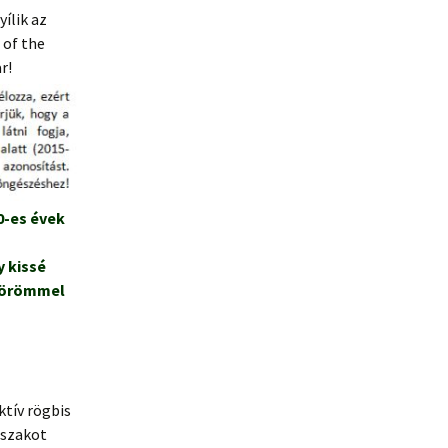
ílik az
 of the
Európai Rögbiszövetség
honlap
r!
Világszövetség honlap
A francia kapcsolat
Az angol kapcsolat
0-es évek
Az elmúlt 56 év
 kissé
s örömmel
ktív rögbis
őszakot