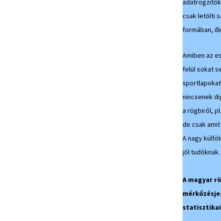
adatrögzítők
csak letölti
formában, il
Amiben az e
felül sokat s
sportlapokat
nincsenek di
a rögbiről, 
de csak amit
A nagy külföl
jól tudóknak.
A magyar rö
mérkőzésjeg
statisztika