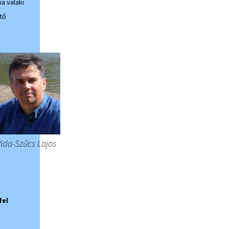
a valaki
tő
Vida-Szűcs Lajos
fel