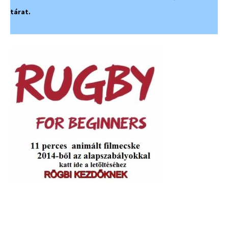
tárat.