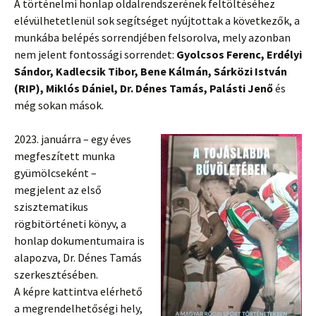
A történelmi honlap oldalrendszerének feltöltéséhez
elévülhetetlenül sok segítséget nyújtottak a következők, a
munkába belépés sorrendjében felsorolva, mely azonban
nem jelent fontossági sorrendet:
Gyolcsos Ferenc, Erdélyi
Sándor, Kadlecsik Tibor, Bene Kálmán, Sárközi István
(RIP), Miklós Dániel, Dr. Dénes Tamás, Palásti Jenő
és
még sokan mások.
2023. januárra – egy éves
megfeszített munka
gyümölcseként –
megjelent az első
szisztematikus
rögbitörténeti könyv, a
honlap dokumentumaira is
alapozva, Dr. Dénes Tamás
szerkesztésében.
A képre kattintva elérhető
a megrendelhetőségi hely,