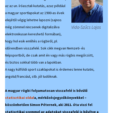
az az un. íróasztali kutatás, azaz például
a magyar sportlapokat az 1900-as évek
elejétől végig lehetne lapozni (sajnos
Vida-Szűcs Lajos
még zömmel nincsenek digitalizálva
elektronikusan kereshető formában),
hogy hol esik említés a rögbiről, pl.
időrendben visszafelé. Sok cikk megvan Nemzeti- és
Népsportból, de csak amit én vagy más rögbis megőrzött,
és biztos sokkal több van a lapokban.
A nagy külföldi sport szaklapokat is érdemes lenne kutatni,
angolul/franciául, stb. jól tudóknak.
A magyar rögbi folyamatosan visszafelé is bővülő
statisztikai oldal
a, mérkőzésjegyzőkönyvekkel –
köszönhetően Simon Péternek, aki 2011. óta viszi fel
statisztikai szemmel az adatokat visszafelé is bővítve a