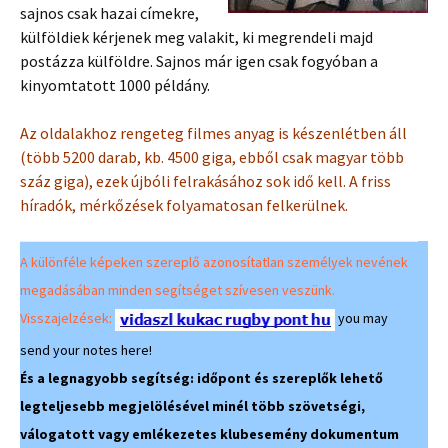
sajnos csak hazai címekre,
külföldiek kérjenek meg valakit, ki megrendeli majd
postázza külföldre. Sajnos már igen csak fogyóban a
kinyomtatott 1000 példány.
Az oldalakhoz rengeteg filmes anyag is készenlétben áll
(több 5200 darab, kb. 4500 giga, ebből csak magyar több
száz giga), ezek újbóli felrakásához sok idő kell. A friss
híradók, mérkőzések folyamatosan felkerülnek.
A különféle képeken szereplő azonosítatlan személyek nevének
megadásában minden segítséget szívesen veszünk.
Visszajelzések:
you may
send your notes here!
És a legnagyobb segítség: időpont és szereplők lehető
legteljesebb megjelölésével minél több szövetségi,
válogatott vagy emlékezetes klubesemény dokumentum