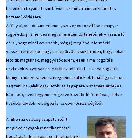
hasonlóan folyamatosan bővül – számítva mindenki tudatos
közreműködésére.
A fényképes, dokumentumos, szöveges rögzítése a magyar
rögbi eddigi ismert és még ismeretlen történetének – azzal a fő
céllal, hogy minél kevesebb, még (!) meglévő információ
vesszen el (részben úgy is megőrződik sok minden, hogy sokan
letöltik maguknak, meggyőződésem, ezek a mai rögzítési
eszközök is gyorsan erodálják az adatokat – az adatrögzítők
könnyen adatvesztenek, megsemmisülnek pl. tehát úgy is lehet
segíteni, ha valaki csak letölti saját gépére a számára érdekes
képeket), ezek legyenek rögzítve követhető formában, illetve
későbbi tovább feldolgozás, csoportosítás céljából.
Amiben az esetleg csapatonként
meglévő anyagok rendelkezésére
bocsátásán felül sokat segíthetne bárki,