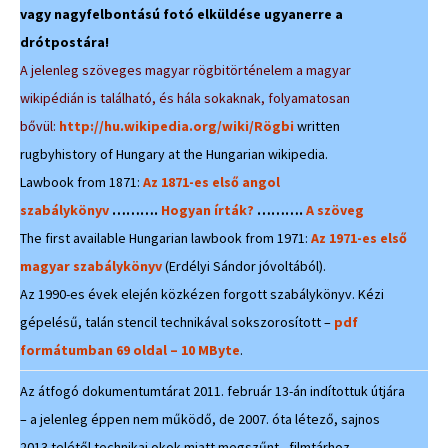
vagy nagyfelbontású fotó elküldése ugyanerre a
drótpostára!
A jelenleg szöveges magyar rögbitörténelem a magyar
wikipédián is található, és hála sokaknak, folyamatosan
bővül:
http://hu.wikipedia.org/wiki/Rögbi
written
rugbyhistory of Hungary at the Hungarian wikipedia.
Lawbook from 1871:
Az 1871-es első angol
szabálykönyv
……….
Hogyan írták?
……….
A szöveg
The first available Hungarian lawbook from 1971:
Az 1971-es első
magyar szabálykönyv
(Erdélyi Sándor jóvoltából).
Az 1990-es évek elején közkézen forgott szabálykönyv. Kézi
gépelésű, talán stencil technikával sokszorosított –
pdf
formátumban 69 oldal – 10 MByte
.
Az átfogó dokumentumtárat 2011. február 13-án indítottuk útjára
– a jelenleg éppen nem működő, de 2007. óta létező, sajnos
2013 telétől technikai okok miatt megszűnt, filmtárhoz