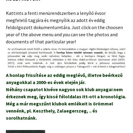
Kattints a fenti menürendszerben a lenyíló évsor
megfelelő tagjára és megnyílik az adott év eddig
feldolgozott dokumentumtára. Just click on the choosen
year of the above menu and you can see the photos and
documents of that particular year!
A honlap frissítése az eddig meglévő, illetve beérkező
anyagokkal a 2000-es évek elején jár.
Néhány csapatot kivéve nagyon sok klub anyagai nem
érkeznek meg, így kissé féloldalas itt-ott a kronológia.
Még a már megszűnt klubok emlékeit is örömmel
vennénk, pl. Keszthely, Zalaegerszeg, .. és
sorolhatnánk.