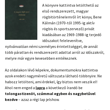
A könyvre kattintva letölthető az
első rendszerezett, magyar
rögbitörténelemről írt könyv, Bene
Kálmán (1970-től 1995-ig aktív
rögbis és sportszervező) privát
kiadásában az 1969-1988-ig terjedő
időszakot felelevenítve,
nyilvánvalóan némi személyes érintettséggel, de annál
több páratlan és rendszerezett adattal arról az időszakról,
melyre már egyre kevesebben emlékeznek.
Az oldalakon lévő képekre, dokumentumokra kattintva
azok eredeti nagyméretű változata látható többnyire. Ne
habozz letölteni, ami érdekel, így biztos nem veszik el!
Ahol nem enged a
lapra
a következő írandó be
tolongastizenöt, számmal egyben és nagybetűvel
kezdve
– azaz a régi lap jelshow.