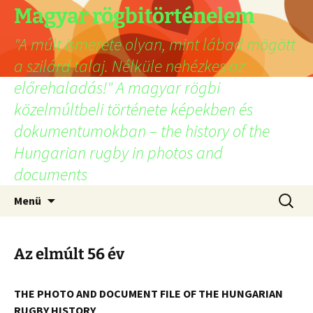
Ugrás
Magyar rögbitörténelem
a
"A múlt ismerete olyan, mint lábad mögött
tartalomhoz
a szilárd talaj. Nélküle nehézkes az
előrehaladás!" A magyar rögbi
közelmúltbeli története képekben és
dokumentumokban – the history of the
Hungarian rugby in photos and
documents
Keresés
Menü
Az elmúlt 56 év
THE PHOTO AND DOCUMENT FILE OF THE HUNGARIAN
RUGBY HISTORY