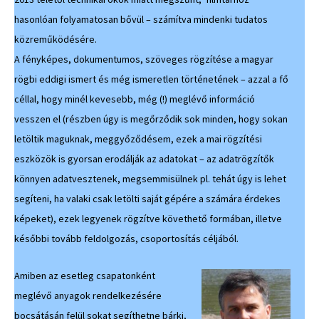
hasonlóan folyamatosan bővül – számítva mindenki tudatos
közreműködésére.
A fényképes, dokumentumos, szöveges rögzítése a magyar
rögbi eddigi ismert és még ismeretlen történetének – azzal a fő
céllal, hogy minél kevesebb, még (!) meglévő információ
vesszen el (részben úgy is megőrződik sok minden, hogy sokan
letöltik maguknak, meggyőződésem, ezek a mai rögzítési
eszközök is gyorsan erodálják az adatokat – az adatrögzítők
könnyen adatvesztenek, megsemmisülnek pl. tehát úgy is lehet
segíteni, ha valaki csak letölti saját gépére a számára érdekes
képeket), ezek legyenek rögzítve követhető formában, illetve
későbbi tovább feldolgozás, csoportosítás céljából.
Amiben az esetleg csapatonként
meglévő anyagok rendelkezésére
bocsátásán felül sokat segíthetne bárki,