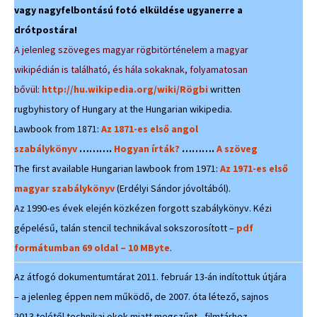
vagy nagyfelbontású fotó elküldése ugyanerre a
drótpostára!
A jelenleg szöveges magyar rögbitörténelem a magyar
wikipédián is található, és hála sokaknak, folyamatosan
bővül:
http://hu.wikipedia.org/wiki/Rögbi
written
rugbyhistory of Hungary at the Hungarian wikipedia.
Lawbook from 1871:
Az 1871-es első angol
szabálykönyv
……….
Hogyan írták?
……….
A szöveg
The first available Hungarian lawbook from 1971:
Az 1971-es első
magyar szabálykönyv
(Erdélyi Sándor jóvoltából).
Az 1990-es évek elején közkézen forgott szabálykönyv. Kézi
gépelésű, talán stencil technikával sokszorosított –
pdf
formátumban 69 oldal – 10 MByte
.
Az átfogó dokumentumtárat 2011. február 13-án indítottuk útjára
– a jelenleg éppen nem működő, de 2007. óta létező, sajnos
2013 telétől technikai okok miatt megszűnt, filmtárhoz