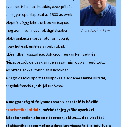
az az un. íróasztali kutatás, azaz például
a magyar sportlapokat az 1900-as évek
elejétől végig lehetne lapozni (sajnos
Vida-Szűcs Lajos
még zömmel nincsenek digitalizálva
elektronikusan kereshető formában),
hogy hol esik említés a rögbiről, pl.
időrendben visszafelé. Sok cikk megvan Nemzeti- és
Népsportból, de csak amit én vagy más rögbis megőrzött,
és biztos sokkal több van a lapokban.
A nagy külföldi sport szaklapokat is érdemes lenne kutatni,
angolul/franciául, stb. jól tudóknak.
A magyar rögbi folyamatosan visszafelé is bővülő
statisztikai oldal
a, mérkőzésjegyzőkönyvekkel –
köszönhetően Simon Péternek, aki 2011. óta viszi fel
statisztikai szemmel az adatokat visszafelé is bővítve a