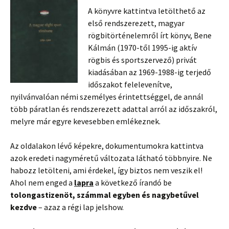
A könyvre kattintva letölthető az
első rendszerezett, magyar
rögbitörténelemről írt könyv, Bene
Kálmán (1970-től 1995-ig aktív
rögbis és sportszervező) privát
kiadásában az 1969-1988-ig terjedő
időszakot felelevenítve,
nyilvánvalóan némi személyes érintettséggel, de annál
több páratlan és rendszerezett adattal arról az időszakról,
melyre már egyre kevesebben emlékeznek.
Az oldalakon lévő képekre, dokumentumokra kattintva
azok eredeti nagyméretű változata látható többnyire. Ne
habozz letölteni, ami érdekel, így biztos nem veszik el!
Ahol nem enged a
lapra
a következő írandó be
tolongastizenöt, számmal egyben és nagybetűvel
kezdve
– azaz a régi lap jelshow.