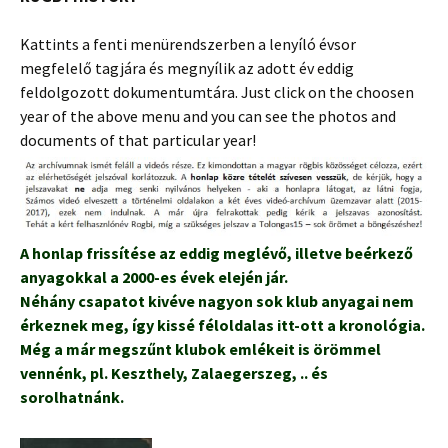
Kattints a fenti menürendszerben a lenyíló évsor
megfelelő tagjára és megnyílik az adott év eddig
feldolgozott dokumentumtára. Just click on the choosen
year of the above menu and you can see the photos and
documents of that particular year!
A honlap frissítése az eddig meglévő, illetve beérkező
anyagokkal a 2000-es évek elején jár.
Néhány csapatot kivéve nagyon sok klub anyagai nem
érkeznek meg, így kissé féloldalas itt-ott a kronológia.
Még a már megszűnt klubok emlékeit is örömmel
vennénk, pl. Keszthely, Zalaegerszeg, .. és
sorolhatnánk.