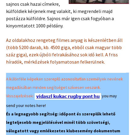
sajnos csak hazai címekre,
külföldiek kérjenek meg valakit, ki megrendeli majd
postázza külföldre. Sajnos már igen csak fogyóban a
kinyomtatott 1000 példány.
Az oldalakhoz rengeteg filmes anyag is készenlétben áll
(több 5200 darab, kb. 4500 giga, ebből csak magyar több
száz giga), ezek újbóli felrakásához sok idő kell. A friss
híradók, mérkőzések folyamatosan felkerülnek.
A különféle képeken szereplő azonosítatlan személyek nevének
megadásában minden segítséget szívesen veszünk.
Visszajelzések:
you may
send your notes here!
És a legnagyobb segítség: időpont és szereplők lehető
legteljesebb megjelölésével minél több szövetségi,
válogatott vagy emlékezetes klubesemény dokumentum