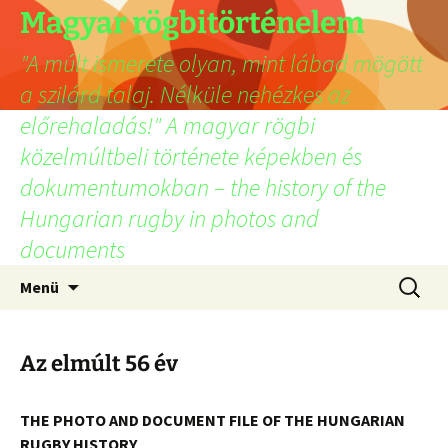
Ugrás
Magyar rögbitörténelem
a
"A múlt ismerete olyan, mint lábad mögött
tartalomhoz
a szilárd talaj. Nélküle nehézkes az
előrehaladás!" A magyar rögbi
közelmúltbeli története képekben és
dokumentumokban – the history of the
Hungarian rugby in photos and
documents
Keresés
Menü
Az elmúlt 56 év
THE PHOTO AND DOCUMENT FILE OF THE HUNGARIAN
RUGBY HISTORY