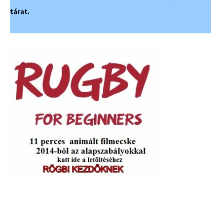
tárat.