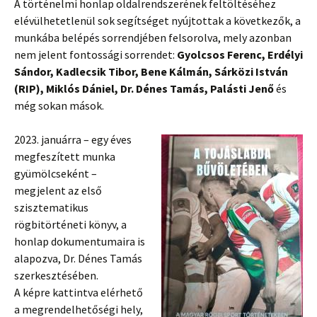
A történelmi honlap oldalrendszerének feltöltéséhez
elévülhetetlenül sok segítséget nyújtottak a következők, a
munkába belépés sorrendjében felsorolva, mely azonban
nem jelent fontossági sorrendet:
Gyolcsos Ferenc, Erdélyi
Sándor, Kadlecsik Tibor, Bene Kálmán, Sárközi István
(RIP), Miklós Dániel, Dr. Dénes Tamás, Palásti Jenő
és
még sokan mások.
2023. januárra – egy éves
megfeszített munka
gyümölcseként –
megjelent az első
szisztematikus
rögbitörténeti könyv, a
honlap dokumentumaira is
alapozva, Dr. Dénes Tamás
szerkesztésében.
A képre kattintva elérhető
a megrendelhetőségi hely,