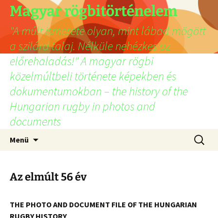
Ugrás
Magyar rögbitörténelem
a
"A múlt ismerete olyan, mint lábad mögött
tartalomhoz
a szilárd talaj. Nélküle nehézkes az
előrehaladás!" A magyar rögbi
közelmúltbeli története képekben és
dokumentumokban – the history of the
Hungarian rugby in photos and
documents
Keresés
Menü
Az elmúlt 56 év
THE PHOTO AND DOCUMENT FILE OF THE HUNGARIAN
RUGBY HISTORY