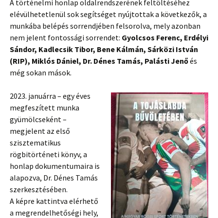
A történelmi honlap oldalrendszerének feltöltéséhez
elévülhetetlenül sok segítséget nyújtottak a következők, a
munkába belépés sorrendjében felsorolva, mely azonban
nem jelent fontossági sorrendet:
Gyolcsos Ferenc, Erdélyi
Sándor, Kadlecsik Tibor, Bene Kálmán, Sárközi István
(RIP), Miklós Dániel, Dr. Dénes Tamás, Palásti Jenő
és
még sokan mások.
2023. januárra – egy éves
megfeszített munka
gyümölcseként –
megjelent az első
szisztematikus
rögbitörténeti könyv, a
honlap dokumentumaira is
alapozva, Dr. Dénes Tamás
szerkesztésében.
A képre kattintva elérhető
a megrendelhetőségi hely,