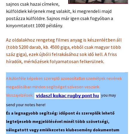
sajnos csak hazai címekre,
külföldiek kérjenek meg valakit, ki megrendeli majd
postázza külföldre. Sajnos már igen csak fogyóban a
kinyomtatott 1000 példány.
Az oldalakhoz rengeteg filmes anyag is készenlétben áll
(több 5200 darab, kb. 4500 giga, ebből csak magyar több
száz giga), ezek újbóli felrakásához sok idő kell. A friss
híradók, mérkőzések folyamatosan felkerülnek.
A különféle képeken szereplő azonosítatlan személyek nevének
megadásában minden segítséget szívesen veszünk.
Visszajelzések:
you may
send your notes here!
És a legnagyobb segítség: időpont és szereplők lehető
legteljesebb megjelölésével minél több szövetségi,
válogatott vagy emlékezetes klubesemény dokumentum