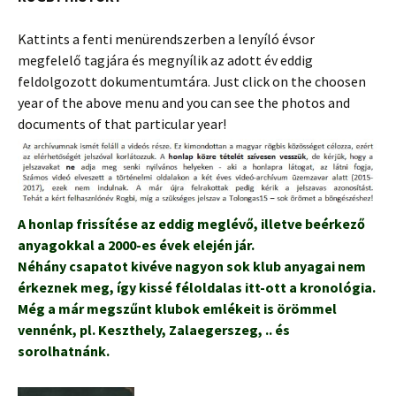
Kattints a fenti menürendszerben a lenyíló évsor
megfelelő tagjára és megnyílik az adott év eddig
feldolgozott dokumentumtára. Just click on the choosen
year of the above menu and you can see the photos and
documents of that particular year!
A honlap frissítése az eddig meglévő, illetve beérkező
anyagokkal a 2000-es évek elején jár.
Néhány csapatot kivéve nagyon sok klub anyagai nem
érkeznek meg, így kissé féloldalas itt-ott a kronológia.
Még a már megszűnt klubok emlékeit is örömmel
vennénk, pl. Keszthely, Zalaegerszeg, .. és
sorolhatnánk.