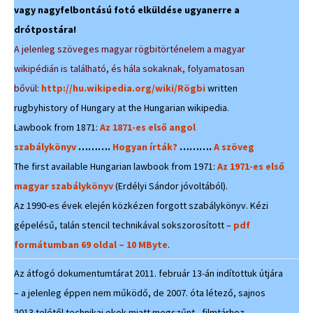
vagy nagyfelbontású fotó elküldése ugyanerre a
drótpostára!
A jelenleg szöveges magyar rögbitörténelem a magyar
wikipédián is található, és hála sokaknak, folyamatosan
bővül:
http://hu.wikipedia.org/wiki/Rögbi
written
rugbyhistory of Hungary at the Hungarian wikipedia.
Lawbook from 1871:
Az 1871-es első angol
szabálykönyv
……….
Hogyan írták?
……….
A szöveg
The first available Hungarian lawbook from 1971:
Az 1971-es első
magyar szabálykönyv
(Erdélyi Sándor jóvoltából).
Az 1990-es évek elején közkézen forgott szabálykönyv. Kézi
gépelésű, talán stencil technikával sokszorosított –
pdf
formátumban 69 oldal – 10 MByte
.
Az átfogó dokumentumtárat 2011. február 13-án indítottuk útjára
– a jelenleg éppen nem működő, de 2007. óta létező, sajnos
2013 telétől technikai okok miatt megszűnt, filmtárhoz