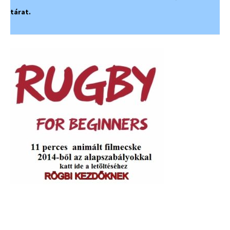
tárat.