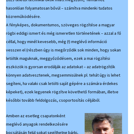
hasonlóan folyamatosan bővül – számítva mindenki tudatos
közreműködésére.
A fényképes, dokumentumos, szöveges rögzítése a magyar
rögbi eddigi ismert és még ismeretlen történetének – azzal a fő
céllal, hogy minél kevesebb, még (!) meglévő információ
vesszen el (részben úgy is megőrződik sok minden, hogy sokan
letöltik maguknak, meggyőződésem, ezek a mai rögzítési
eszközök is gyorsan erodálják az adatokat – az adatrögzítők
könnyen adatvesztenek, megsemmisülnek pl. tehát úgy is lehet
segíteni, ha valaki csak letölti saját gépére a számára érdekes
képeket), ezek legyenek rögzítve követhető formában, illetve
későbbi tovább feldolgozás, csoportosítás céljából.
Amiben az esetleg csapatonként
meglévő anyagok rendelkezésére
bocsátásán felül sokat segíthetne bárki,