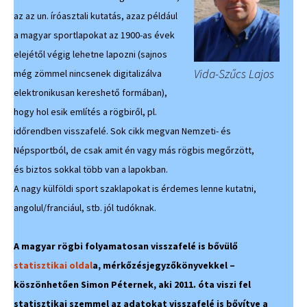
az az un. íróasztali kutatás, azaz például
a magyar sportlapokat az 1900-as évek
elejétől végig lehetne lapozni (sajnos
Vida-Szűcs Lajos
még zömmel nincsenek digitalizálva
elektronikusan kereshető formában),
hogy hol esik említés a rögbiről, pl.
időrendben visszafelé. Sok cikk megvan Nemzeti- és
Népsportból, de csak amit én vagy más rögbis megőrzött,
és biztos sokkal több van a lapokban.
A nagy külföldi sport szaklapokat is érdemes lenne kutatni,
angolul/franciául, stb. jól tudóknak.
A magyar rögbi folyamatosan visszafelé is bővülő
statisztikai oldal
a, mérkőzésjegyzőkönyvekkel –
köszönhetően Simon Péternek, aki 2011. óta viszi fel
statisztikai szemmel az adatokat visszafelé is bővítve a