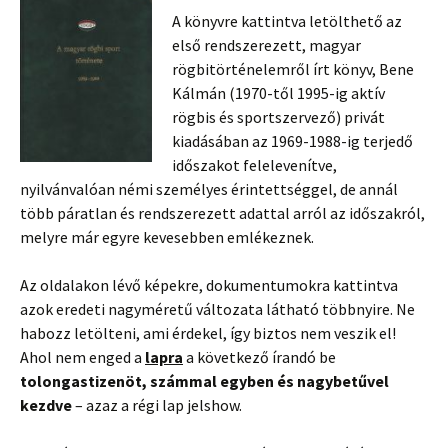
A könyvre kattintva letölthető az
első rendszerezett, magyar
rögbitörténelemről írt könyv, Bene
Kálmán (1970-től 1995-ig aktív
rögbis és sportszervező) privát
kiadásában az 1969-1988-ig terjedő
időszakot felelevenítve,
nyilvánvalóan némi személyes érintettséggel, de annál
több páratlan és rendszerezett adattal arról az időszakról,
melyre már egyre kevesebben emlékeznek.
Az oldalakon lévő képekre, dokumentumokra kattintva
azok eredeti nagyméretű változata látható többnyire. Ne
habozz letölteni, ami érdekel, így biztos nem veszik el!
Ahol nem enged a
lapra
a következő írandó be
tolongastizenöt, számmal egyben és nagybetűvel
kezdve
– azaz a régi lap jelshow.