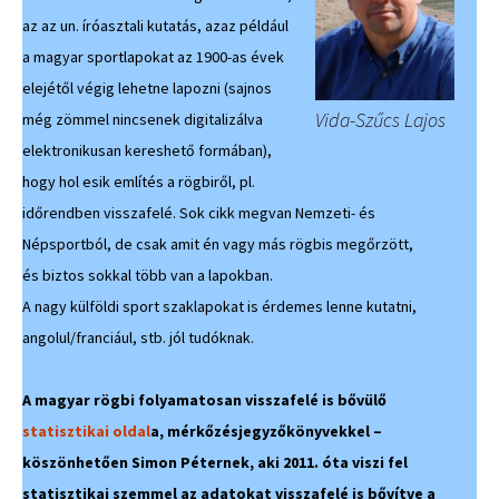
az az un. íróasztali kutatás, azaz például
a magyar sportlapokat az 1900-as évek
elejétől végig lehetne lapozni (sajnos
Vida-Szűcs Lajos
még zömmel nincsenek digitalizálva
elektronikusan kereshető formában),
hogy hol esik említés a rögbiről, pl.
időrendben visszafelé. Sok cikk megvan Nemzeti- és
Népsportból, de csak amit én vagy más rögbis megőrzött,
és biztos sokkal több van a lapokban.
A nagy külföldi sport szaklapokat is érdemes lenne kutatni,
angolul/franciául, stb. jól tudóknak.
A magyar rögbi folyamatosan visszafelé is bővülő
statisztikai oldal
a, mérkőzésjegyzőkönyvekkel –
köszönhetően Simon Péternek, aki 2011. óta viszi fel
statisztikai szemmel az adatokat visszafelé is bővítve a