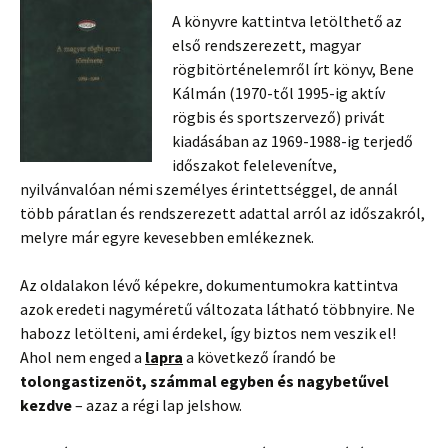
A könyvre kattintva letölthető az
első rendszerezett, magyar
rögbitörténelemről írt könyv, Bene
Kálmán (1970-től 1995-ig aktív
rögbis és sportszervező) privát
kiadásában az 1969-1988-ig terjedő
időszakot felelevenítve,
nyilvánvalóan némi személyes érintettséggel, de annál
több páratlan és rendszerezett adattal arról az időszakról,
melyre már egyre kevesebben emlékeznek.
Az oldalakon lévő képekre, dokumentumokra kattintva
azok eredeti nagyméretű változata látható többnyire. Ne
habozz letölteni, ami érdekel, így biztos nem veszik el!
Ahol nem enged a
lapra
a következő írandó be
tolongastizenöt, számmal egyben és nagybetűvel
kezdve
– azaz a régi lap jelshow.