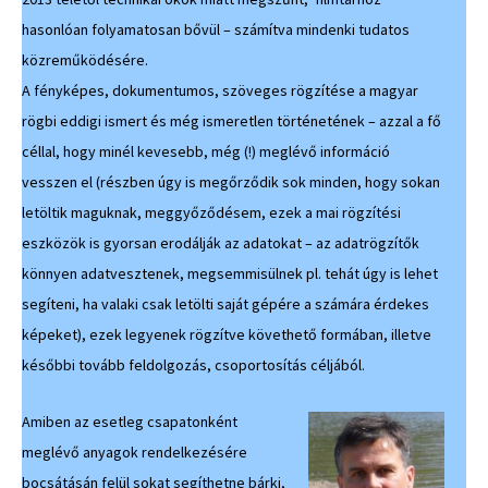
hasonlóan folyamatosan bővül – számítva mindenki tudatos
közreműködésére.
A fényképes, dokumentumos, szöveges rögzítése a magyar
rögbi eddigi ismert és még ismeretlen történetének – azzal a fő
céllal, hogy minél kevesebb, még (!) meglévő információ
vesszen el (részben úgy is megőrződik sok minden, hogy sokan
letöltik maguknak, meggyőződésem, ezek a mai rögzítési
eszközök is gyorsan erodálják az adatokat – az adatrögzítők
könnyen adatvesztenek, megsemmisülnek pl. tehát úgy is lehet
segíteni, ha valaki csak letölti saját gépére a számára érdekes
képeket), ezek legyenek rögzítve követhető formában, illetve
későbbi tovább feldolgozás, csoportosítás céljából.
Amiben az esetleg csapatonként
meglévő anyagok rendelkezésére
bocsátásán felül sokat segíthetne bárki,