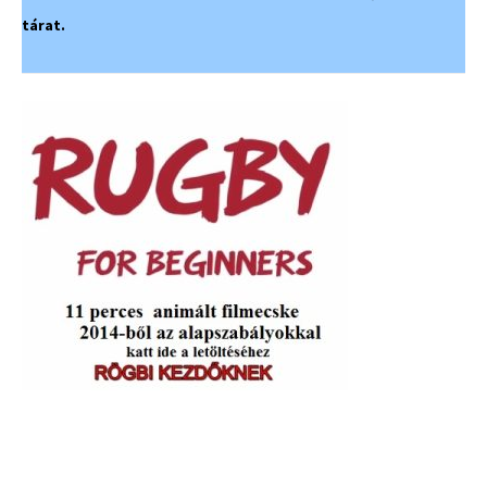
tárat.