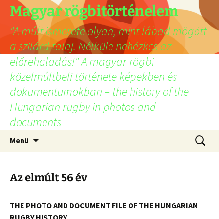
Ugrás
Magyar rögbitörténelem
a
"A múlt ismerete olyan, mint lábad mögött
tartalomhoz
a szilárd talaj. Nélküle nehézkes az
előrehaladás!" A magyar rögbi
közelmúltbeli története képekben és
dokumentumokban – the history of the
Hungarian rugby in photos and
documents
Keresés
Menü
Az elmúlt 56 év
THE PHOTO AND DOCUMENT FILE OF THE HUNGARIAN
RUGBY HISTORY