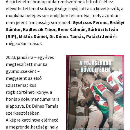
A történelmi honlap oldalrendszerének feltöltéséhez
elévülhetetlenül sok segítséget nyújtottak a következők, a
munkába belépés sorrendjében felsorolva, mely azonban
nem jelent fontossági sorrendet:
Gyolcsos Ferenc, Erdélyi
Sándor, Kadlecsik Tibor, Bene Kálmán, Sárközi István
(RIP), Miklós Dániel, Dr. Dénes Tamás, Palásti Jenő
és
még sokan mások.
2023. januárra – egy éves
megfeszített munka
gyümölcseként –
megjelent az első
szisztematikus
rögbitörténeti könyv, a
honlap dokumentumaira is
alapozva, Dr. Dénes Tamás
szerkesztésében.
A képre kattintva elérhető
a megrendelhetőségi hely,