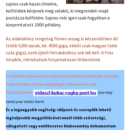
sajnos csak hazai címekre,
külföldiek kérjenek meg valakit, ki megrendeli majd
postázza külföldre. Sajnos már igen csak fogyóban a
kinyomtatott 1000 példány.
Az oldalakhoz rengeteg filmes anyag is készenlétben áll
(több 5200 darab, kb. 4500 giga, ebből csak magyar több
száz giga), ezek újbóli felrakásához sok idő kell. A friss
híradók, mérkőzések folyamatosan felkerülnek.
A különféle képeken szereplő azonosítatlan személyek nevének
megadásában minden segítséget szívesen veszünk.
Visszajelzések:
you may
send your notes here!
És a legnagyobb segítség: időpont és szereplők lehető
legteljesebb megjelölésével minél több szövetségi,
válogatott vagy emlékezetes klubesemény dokumentum