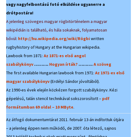
vagy nagyfelbontású fotó elküldése ugyanerre a
drótpostára!
A jelenleg szöveges magyar rögbitörténelem a magyar
wikipédián is található, és hála sokaknak, folyamatosan
bővül:
http://hu.wikipedia.org/wiki/Rögbi
written
rugbyhistory of Hungary at the Hungarian wikipedia.
Lawbook from 1871:
Az 1871-es első angol
szabálykönyv
……….
Hogyan írták?
……….
A szöveg
The first available Hungarian lawbook from 1971:
Az 1971-es első
magyar szabálykönyv
(Erdélyi Sándor jóvoltából).
Az 1990-es évek elején közkézen forgott szabálykönyv. Kézi
gépelésű, talán stencil technikával sokszorosított –
pdf
formátumban 69 oldal – 10 MByte
.
Az átfogó dokumentumtárat 2011. február 13-án indítottuk útjára
– a jelenleg éppen nem működő, de 2007. óta létező, sajnos
2013 telétől technikai okok miatt megszűnt, filmtárhoz