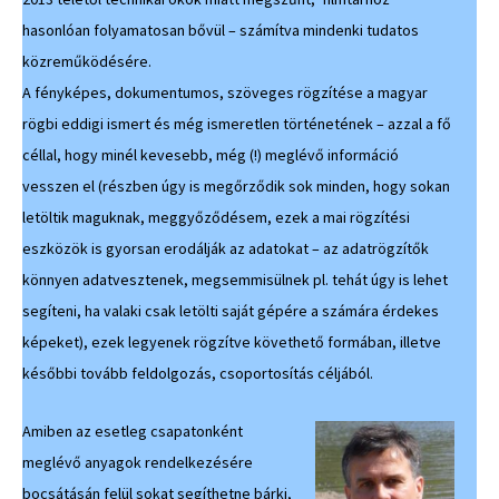
hasonlóan folyamatosan bővül – számítva mindenki tudatos
közreműködésére.
A fényképes, dokumentumos, szöveges rögzítése a magyar
rögbi eddigi ismert és még ismeretlen történetének – azzal a fő
céllal, hogy minél kevesebb, még (!) meglévő információ
vesszen el (részben úgy is megőrződik sok minden, hogy sokan
letöltik maguknak, meggyőződésem, ezek a mai rögzítési
eszközök is gyorsan erodálják az adatokat – az adatrögzítők
könnyen adatvesztenek, megsemmisülnek pl. tehát úgy is lehet
segíteni, ha valaki csak letölti saját gépére a számára érdekes
képeket), ezek legyenek rögzítve követhető formában, illetve
későbbi tovább feldolgozás, csoportosítás céljából.
Amiben az esetleg csapatonként
meglévő anyagok rendelkezésére
bocsátásán felül sokat segíthetne bárki,