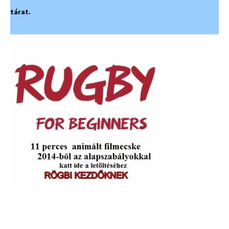
tárat.