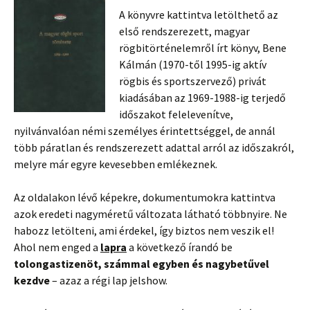
A könyvre kattintva letölthető az
első rendszerezett, magyar
rögbitörténelemről írt könyv, Bene
Kálmán (1970-től 1995-ig aktív
rögbis és sportszervező) privát
kiadásában az 1969-1988-ig terjedő
időszakot felelevenítve,
nyilvánvalóan némi személyes érintettséggel, de annál
több páratlan és rendszerezett adattal arról az időszakról,
melyre már egyre kevesebben emlékeznek.
Az oldalakon lévő képekre, dokumentumokra kattintva
azok eredeti nagyméretű változata látható többnyire. Ne
habozz letölteni, ami érdekel, így biztos nem veszik el!
Ahol nem enged a
lapra
a következő írandó be
tolongastizenöt, számmal egyben és nagybetűvel
kezdve
– azaz a régi lap jelshow.