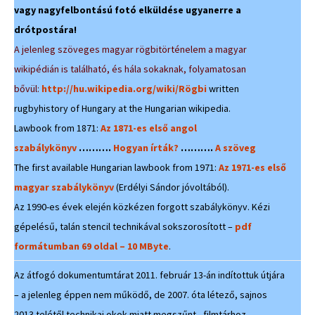
vagy nagyfelbontású fotó elküldése ugyanerre a
drótpostára!
A jelenleg szöveges magyar rögbitörténelem a magyar
wikipédián is található, és hála sokaknak, folyamatosan
bővül:
http://hu.wikipedia.org/wiki/Rögbi
written
rugbyhistory of Hungary at the Hungarian wikipedia.
Lawbook from 1871:
Az 1871-es első angol
szabálykönyv
……….
Hogyan írták?
……….
A szöveg
The first available Hungarian lawbook from 1971:
Az 1971-es első
magyar szabálykönyv
(Erdélyi Sándor jóvoltából).
Az 1990-es évek elején közkézen forgott szabálykönyv. Kézi
gépelésű, talán stencil technikával sokszorosított –
pdf
formátumban 69 oldal – 10 MByte
.
Az átfogó dokumentumtárat 2011. február 13-án indítottuk útjára
– a jelenleg éppen nem működő, de 2007. óta létező, sajnos
2013 telétől technikai okok miatt megszűnt, filmtárhoz