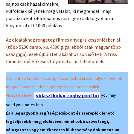
sajnos csak hazai címekre,
külföldiek kérjenek meg valakit, ki megrendeli majd
postázza külföldre. Sajnos már igen csak fogyóban a
kinyomtatott 1000 példány.
Az oldalakhoz rengeteg filmes anyag is készenlétben áll
(több 5200 darab, kb. 4500 giga, ebből csak magyar több
száz giga), ezek újbóli felrakásához sok idő kell. A friss
híradók, mérkőzések folyamatosan felkerülnek.
A különféle képeken szereplő azonosítatlan személyek nevének
megadásában minden segítséget szívesen veszünk.
Visszajelzések:
you may
send your notes here!
És a legnagyobb segítség: időpont és szereplők lehető
legteljesebb megjelölésével minél több szövetségi,
válogatott vagy emlékezetes klubesemény dokumentum