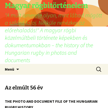
Ugrás
Magyar rögbitörténelem
a
"A múlt ismerete olyan, mint lábad mögött
tartalomhoz
a szilárd talaj. Nélküle nehézkes az
előrehaladás!" A magyar rögbi
közelmúltbeli története képekben és
dokumentumokban – the history of the
Hungarian rugby in photos and
documents
Keresés
Menü
Az elmúlt 56 év
THE PHOTO AND DOCUMENT FILE OF THE HUNGARIAN
RUGBY HISTORY