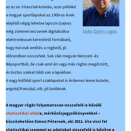
az az un. íróasztali kutatás, azaz például
a magyar sportlapokat az 1900-as évek
elejétől végig lehetne lapozni (sajnos
Vida-Szűcs Lajos
még zömmel nincsenek digitalizálva
elektronikusan kereshető formában),
hogy hol esik említés a rögbiről, pl.
időrendben visszafelé. Sok cikk megvan Nemzeti- és
Népsportból, de csak amit én vagy más rögbis megőrzött,
és biztos sokkal több van a lapokban.
A nagy külföldi sport szaklapokat is érdemes lenne kutatni,
angolul/franciául, stb. jól tudóknak.
A magyar rögbi folyamatosan visszafelé is bővülő
statisztikai oldal
a, mérkőzésjegyzőkönyvekkel –
köszönhetően Simon Péternek, aki 2011. óta viszi fel
statisztikai szemmel az adatokat visszafelé is bővítve a