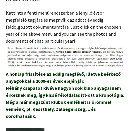
Kattints a fenti menürendszerben a lenyíló évsor
megfelelő tagjára és megnyílik az adott év eddig
feldolgozott dokumentumtára. Just click on the choosen
year of the above menu and you can see the photos and
documents of that particular year!
A honlap frissítése az eddig meglévő, illetve beérkező
anyagokkal a 2000-es évek elején jár.
Néhány csapatot kivéve nagyon sok klub anyagai nem
érkeznek meg, így kissé féloldalas itt-ott a kronológia.
Még a már megszűnt klubok emlékeit is örömmel
vennénk, pl. Keszthely, Zalaegerszeg, .. és
sorolhatnánk.