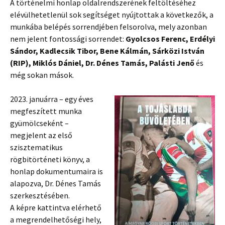
A történelmi honlap oldalrendszerének feltöltéséhez
elévülhetetlenül sok segítséget nyújtottak a következők, a
munkába belépés sorrendjében felsorolva, mely azonban
nem jelent fontossági sorrendet:
Gyolcsos Ferenc, Erdélyi
Sándor, Kadlecsik Tibor, Bene Kálmán, Sárközi István
(RIP), Miklós Dániel, Dr. Dénes Tamás, Palásti Jenő
és
még sokan mások.
2023. januárra – egy éves
megfeszített munka
gyümölcseként –
megjelent az első
szisztematikus
rögbitörténeti könyv, a
honlap dokumentumaira is
alapozva, Dr. Dénes Tamás
szerkesztésében.
A képre kattintva elérhető
a megrendelhetőségi hely,