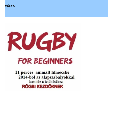
tárat.