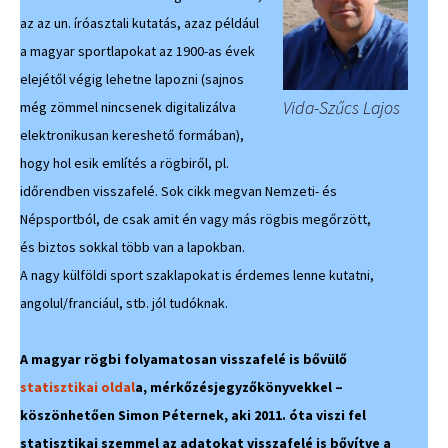
az az un. íróasztali kutatás, azaz például
a magyar sportlapokat az 1900-as évek
elejétől végig lehetne lapozni (sajnos
Vida-Szűcs Lajos
még zömmel nincsenek digitalizálva
elektronikusan kereshető formában),
hogy hol esik említés a rögbiről, pl.
időrendben visszafelé. Sok cikk megvan Nemzeti- és
Népsportból, de csak amit én vagy más rögbis megőrzött,
és biztos sokkal több van a lapokban.
A nagy külföldi sport szaklapokat is érdemes lenne kutatni,
angolul/franciául, stb. jól tudóknak.
A magyar rögbi folyamatosan visszafelé is bővülő
statisztikai oldal
a, mérkőzésjegyzőkönyvekkel –
köszönhetően Simon Péternek, aki 2011. óta viszi fel
statisztikai szemmel az adatokat visszafelé is bővítve a