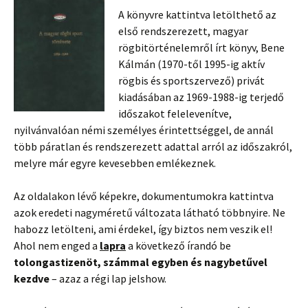
A könyvre kattintva letölthető az
első rendszerezett, magyar
rögbitörténelemről írt könyv, Bene
Kálmán (1970-től 1995-ig aktív
rögbis és sportszervező) privát
kiadásában az 1969-1988-ig terjedő
időszakot felelevenítve,
nyilvánvalóan némi személyes érintettséggel, de annál
több páratlan és rendszerezett adattal arról az időszakról,
melyre már egyre kevesebben emlékeznek.
Az oldalakon lévő képekre, dokumentumokra kattintva
azok eredeti nagyméretű változata látható többnyire. Ne
habozz letölteni, ami érdekel, így biztos nem veszik el!
Ahol nem enged a
lapra
a következő írandó be
tolongastizenöt, számmal egyben és nagybetűvel
kezdve
– azaz a régi lap jelshow.