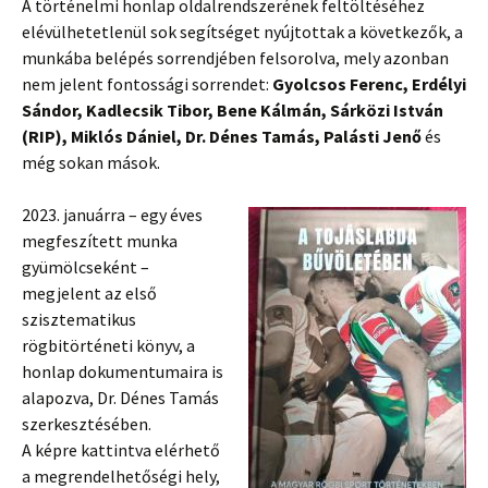
A történelmi honlap oldalrendszerének feltöltéséhez
elévülhetetlenül sok segítséget nyújtottak a következők, a
munkába belépés sorrendjében felsorolva, mely azonban
nem jelent fontossági sorrendet:
Gyolcsos Ferenc, Erdélyi
Sándor, Kadlecsik Tibor, Bene Kálmán, Sárközi István
(RIP), Miklós Dániel, Dr. Dénes Tamás, Palásti Jenő
és
még sokan mások.
2023. januárra – egy éves
megfeszített munka
gyümölcseként –
megjelent az első
szisztematikus
rögbitörténeti könyv, a
honlap dokumentumaira is
alapozva, Dr. Dénes Tamás
szerkesztésében.
A képre kattintva elérhető
a megrendelhetőségi hely,