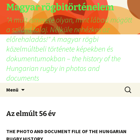
Ugrás
Magyar rögbitörténelem
a
"A múlt ismerete olyan, mint lábad mögött
tartalomhoz
a szilárd talaj. Nélküle nehézkes az
előrehaladás!" A magyar rögbi
közelmúltbeli története képekben és
dokumentumokban – the history of the
Hungarian rugby in photos and
documents
Keresés
Menü
Az elmúlt 56 év
THE PHOTO AND DOCUMENT FILE OF THE HUNGARIAN
RUGBY HISTORY