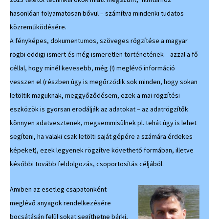
hasonlóan folyamatosan bővül – számítva mindenki tudatos
közreműködésére.
A fényképes, dokumentumos, szöveges rögzítése a magyar
rögbi eddigi ismert és még ismeretlen történetének – azzal a fő
céllal, hogy minél kevesebb, még (!) meglévő információ
vesszen el (részben úgy is megőrződik sok minden, hogy sokan
letöltik maguknak, meggyőződésem, ezek a mai rögzítési
eszközök is gyorsan erodálják az adatokat – az adatrögzítők
könnyen adatvesztenek, megsemmisülnek pl. tehát úgy is lehet
segíteni, ha valaki csak letölti saját gépére a számára érdekes
képeket), ezek legyenek rögzítve követhető formában, illetve
későbbi tovább feldolgozás, csoportosítás céljából.
Amiben az esetleg csapatonként
meglévő anyagok rendelkezésére
bocsátásán felül sokat segíthetne bárki,