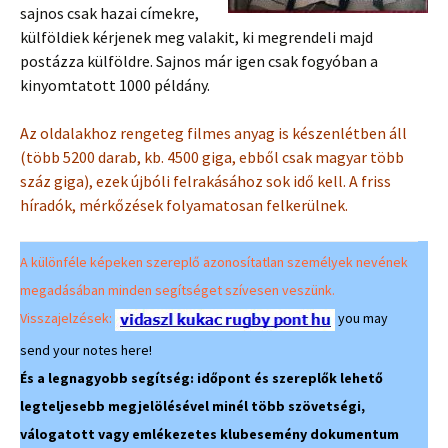
sajnos csak hazai címekre,
külföldiek kérjenek meg valakit, ki megrendeli majd
postázza külföldre. Sajnos már igen csak fogyóban a
kinyomtatott 1000 példány.
Az oldalakhoz rengeteg filmes anyag is készenlétben áll
(több 5200 darab, kb. 4500 giga, ebből csak magyar több
száz giga), ezek újbóli felrakásához sok idő kell. A friss
híradók, mérkőzések folyamatosan felkerülnek.
A különféle képeken szereplő azonosítatlan személyek nevének
megadásában minden segítséget szívesen veszünk.
Visszajelzések:
you may
send your notes here!
És a legnagyobb segítség: időpont és szereplők lehető
legteljesebb megjelölésével minél több szövetségi,
válogatott vagy emlékezetes klubesemény dokumentum