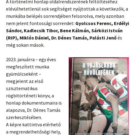
A történelmi honlap oldalrendszerének feltöltéséhez
elévülhetetlenül sok segítséget nyújtottak a következők, a
munkába belépés sorrendjében felsorolva, mely azonban
nem jelent fontossági sorrendet:
Gyolcsos Ferenc, Erdélyi
Sándor, Kadlecsik Tibor, Bene Kálmán, Sárközi István
(RIP), Miklós Dániel, Dr. Dénes Tamás, Palásti Jenő
és
még sokan mások.
2023. januárra – egy éves
megfeszített munka
gyümölcseként –
megjelent az első
szisztematikus
rögbitörténeti könyv, a
honlap dokumentumaira is
alapozva, Dr. Dénes Tamás
szerkesztésében.
A képre kattintva elérhető
a megrendelhetőségi hely,