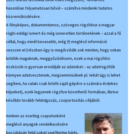
hasonlóan folyamatosan bővül – számítva mindenki tudatos
közreműködésére.
A fényképes, dokumentumos, szöveges rögzítése a magyar
rögbi eddigi ismert és még ismeretlen történetének – azzal a fő
céllal, hogy minél kevesebb, még (!) meglévő információ
vesszen el (részben úgy is megőrződik sok minden, hogy sokan
letöltik maguknak, meggyőződésem, ezek a mai rögzítési
eszközök is gyorsan erodálják az adatokat – az adatrögzítők
könnyen adatvesztenek, megsemmisülnek pl. tehát úgy is lehet
segíteni, ha valaki csak letölti saját gépére a számára érdekes
képeket), ezek legyenek rögzítve követhető formában, illetve
későbbi tovább feldolgozás, csoportosítás céljából.
Amiben az esetleg csapatonként
meglévő anyagok rendelkezésére
bocsátásán felül sokat segíthetne bárki,