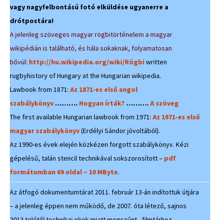
vagy nagyfelbontású fotó elküldése ugyanerre a
drótpostára!
A jelenleg szöveges magyar rögbitörténelem a magyar
wikipédián is található, és hála sokaknak, folyamatosan
bővül:
http://hu.wikipedia.org/wiki/Rögbi
written
rugbyhistory of Hungary at the Hungarian wikipedia.
Lawbook from 1871:
Az 1871-es első angol
szabálykönyv
……….
Hogyan írták?
……….
A szöveg
The first available Hungarian lawbook from 1971:
Az 1971-es első
magyar szabálykönyv
(Erdélyi Sándor jóvoltából).
Az 1990-es évek elején közkézen forgott szabálykönyv. Kézi
gépelésű, talán stencil technikával sokszorosított –
pdf
formátumban 69 oldal – 10 MByte
.
Az átfogó dokumentumtárat 2011. február 13-án indítottuk útjára
– a jelenleg éppen nem működő, de 2007. óta létező, sajnos
2013 telétől technikai okok miatt megszűnt, filmtárhoz