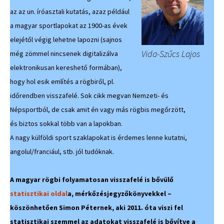
az az un. íróasztali kutatás, azaz például
a magyar sportlapokat az 1900-as évek
elejétől végig lehetne lapozni (sajnos
Vida-Szűcs Lajos
még zömmel nincsenek digitalizálva
elektronikusan kereshető formában),
hogy hol esik említés a rögbiről, pl.
időrendben visszafelé. Sok cikk megvan Nemzeti- és
Népsportból, de csak amit én vagy más rögbis megőrzött,
és biztos sokkal több van a lapokban.
A nagy külföldi sport szaklapokat is érdemes lenne kutatni,
angolul/franciául, stb. jól tudóknak.
A magyar rögbi folyamatosan visszafelé is bővülő
statisztikai oldal
a, mérkőzésjegyzőkönyvekkel –
köszönhetően Simon Péternek, aki 2011. óta viszi fel
statisztikai szemmel az adatokat visszafelé is bővítve a