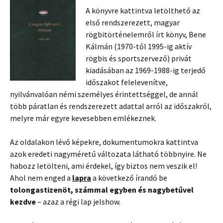
A könyvre kattintva letölthető az
első rendszerezett, magyar
rögbitörténelemről írt könyv, Bene
Kálmán (1970-től 1995-ig aktív
rögbis és sportszervező) privát
kiadásában az 1969-1988-ig terjedő
időszakot felelevenítve,
nyilvánvalóan némi személyes érintettséggel, de annál
több páratlan és rendszerezett adattal arról az időszakról,
melyre már egyre kevesebben emlékeznek.
Az oldalakon lévő képekre, dokumentumokra kattintva
azok eredeti nagyméretű változata látható többnyire. Ne
habozz letölteni, ami érdekel, így biztos nem veszik el!
Ahol nem enged a
lapra
a következő írandó be
tolongastizenöt, számmal egyben és nagybetűvel
kezdve
– azaz a régi lap jelshow.