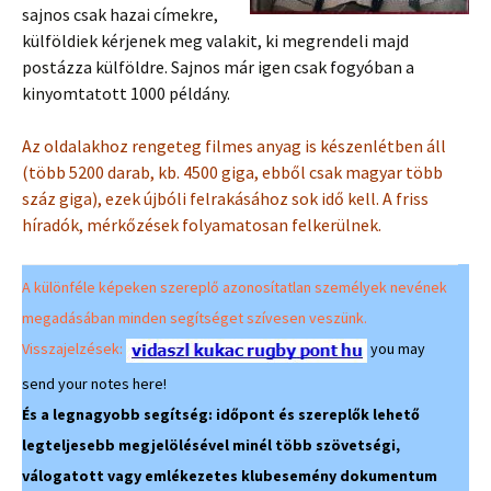
sajnos csak hazai címekre,
külföldiek kérjenek meg valakit, ki megrendeli majd
postázza külföldre. Sajnos már igen csak fogyóban a
kinyomtatott 1000 példány.
Az oldalakhoz rengeteg filmes anyag is készenlétben áll
(több 5200 darab, kb. 4500 giga, ebből csak magyar több
száz giga), ezek újbóli felrakásához sok idő kell. A friss
híradók, mérkőzések folyamatosan felkerülnek.
A különféle képeken szereplő azonosítatlan személyek nevének
megadásában minden segítséget szívesen veszünk.
Visszajelzések:
you may
send your notes here!
És a legnagyobb segítség: időpont és szereplők lehető
legteljesebb megjelölésével minél több szövetségi,
válogatott vagy emlékezetes klubesemény dokumentum