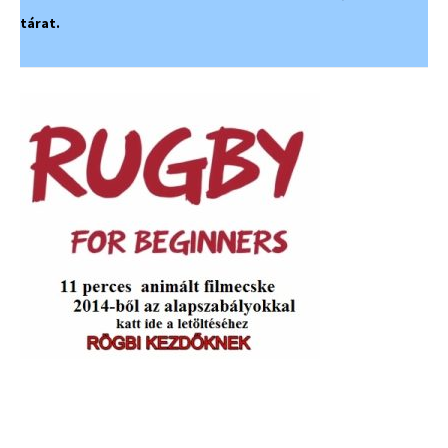
tárat.