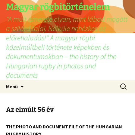
Ugrás
Magyar rögbitörténelem
a
"A múlt ismerete olyan, mint lábad mögött
tartalomhoz
a szilárd talaj. Nélküle nehézkes az
előrehaladás!" A magyar rögbi
közelmúltbeli története képekben és
dokumentumokban – the history of the
Hungarian rugby in photos and
documents
Keresés
Menü
Az elmúlt 56 év
THE PHOTO AND DOCUMENT FILE OF THE HUNGARIAN
RUGBY HISTORY