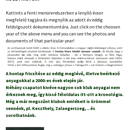
Kattints a fenti menürendszerben a lenyíló évsor
megfelelő tagjára és megnyílik az adott év eddig
feldolgozott dokumentumtára. Just click on the choosen
year of the above menu and you can see the photos and
documents of that particular year!
A honlap frissítése az eddig meglévő, illetve beérkező
anyagokkal a 2000-es évek elején jár.
Néhány csapatot kivéve nagyon sok klub anyagai nem
érkeznek meg, így kissé féloldalas itt-ott a kronológia.
Még a már megszűnt klubok emlékeit is örömmel
vennénk, pl. Keszthely, Zalaegerszeg, .. és
sorolhatnánk.