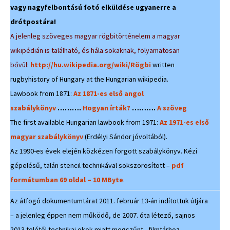
vagy nagyfelbontású fotó elküldése ugyanerre a
drótpostára!
A jelenleg szöveges magyar rögbitörténelem a magyar
wikipédián is található, és hála sokaknak, folyamatosan
bővül:
http://hu.wikipedia.org/wiki/Rögbi
written
rugbyhistory of Hungary at the Hungarian wikipedia.
Lawbook from 1871:
Az 1871-es első angol
szabálykönyv
……….
Hogyan írták?
……….
A szöveg
The first available Hungarian lawbook from 1971:
Az 1971-es első
magyar szabálykönyv
(Erdélyi Sándor jóvoltából).
Az 1990-es évek elején közkézen forgott szabálykönyv. Kézi
gépelésű, talán stencil technikával sokszorosított –
pdf
formátumban 69 oldal – 10 MByte
.
Az átfogó dokumentumtárat 2011. február 13-án indítottuk útjára
– a jelenleg éppen nem működő, de 2007. óta létező, sajnos
2013 telétől technikai okok miatt megszűnt, filmtárhoz