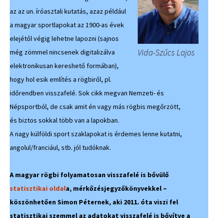
az az un. íróasztali kutatás, azaz például
a magyar sportlapokat az 1900-as évek
elejétől végig lehetne lapozni (sajnos
Vida-Szűcs Lajos
még zömmel nincsenek digitalizálva
elektronikusan kereshető formában),
hogy hol esik említés a rögbiről, pl.
időrendben visszafelé. Sok cikk megvan Nemzeti- és
Népsportból, de csak amit én vagy más rögbis megőrzött,
és biztos sokkal több van a lapokban.
A nagy külföldi sport szaklapokat is érdemes lenne kutatni,
angolul/franciául, stb. jól tudóknak.
A magyar rögbi folyamatosan visszafelé is bővülő
statisztikai oldal
a, mérkőzésjegyzőkönyvekkel –
köszönhetően Simon Péternek, aki 2011. óta viszi fel
statisztikai szemmel az adatokat visszafelé is bővítve a