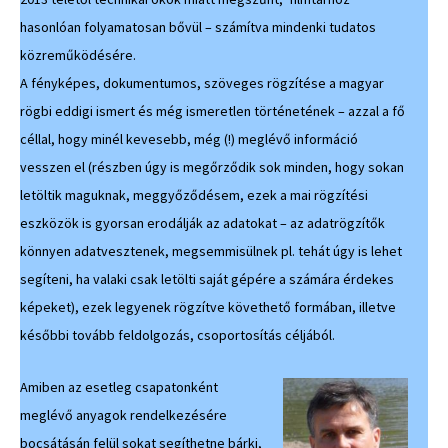
hasonlóan folyamatosan bővül – számítva mindenki tudatos
közreműködésére.
A fényképes, dokumentumos, szöveges rögzítése a magyar
rögbi eddigi ismert és még ismeretlen történetének – azzal a fő
céllal, hogy minél kevesebb, még (!) meglévő információ
vesszen el (részben úgy is megőrződik sok minden, hogy sokan
letöltik maguknak, meggyőződésem, ezek a mai rögzítési
eszközök is gyorsan erodálják az adatokat – az adatrögzítők
könnyen adatvesztenek, megsemmisülnek pl. tehát úgy is lehet
segíteni, ha valaki csak letölti saját gépére a számára érdekes
képeket), ezek legyenek rögzítve követhető formában, illetve
későbbi tovább feldolgozás, csoportosítás céljából.
Amiben az esetleg csapatonként
meglévő anyagok rendelkezésére
bocsátásán felül sokat segíthetne bárki,