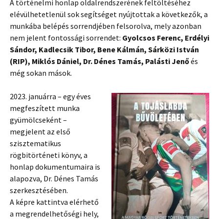
A történelmi honlap oldalrendszerének feltöltéséhez
elévülhetetlenül sok segítséget nyújtottak a következők, a
munkába belépés sorrendjében felsorolva, mely azonban
nem jelent fontossági sorrendet:
Gyolcsos Ferenc, Erdélyi
Sándor, Kadlecsik Tibor, Bene Kálmán, Sárközi István
(RIP), Miklós Dániel, Dr. Dénes Tamás, Palásti Jenő
és
még sokan mások.
2023. januárra – egy éves
megfeszített munka
gyümölcseként –
megjelent az első
szisztematikus
rögbitörténeti könyv, a
honlap dokumentumaira is
alapozva, Dr. Dénes Tamás
szerkesztésében.
A képre kattintva elérhető
a megrendelhetőségi hely,