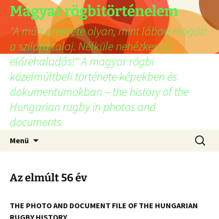
Ugrás
Magyar rögbitörténelem
a
"A múlt ismerete olyan, mint lábad mögött
tartalomhoz
a szilárd talaj. Nélküle nehézkes az
előrehaladás!" A magyar rögbi
közelmúltbeli története képekben és
dokumentumokban – the history of the
Hungarian rugby in photos and
documents
Keresés
Menü
Az elmúlt 56 év
THE PHOTO AND DOCUMENT FILE OF THE HUNGARIAN
RUGBY HISTORY