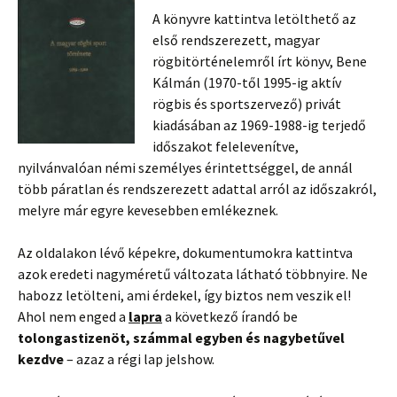
A könyvre kattintva letölthető az
első rendszerezett, magyar
rögbitörténelemről írt könyv, Bene
Kálmán (1970-től 1995-ig aktív
rögbis és sportszervező) privát
kiadásában az 1969-1988-ig terjedő
időszakot felelevenítve,
nyilvánvalóan némi személyes érintettséggel, de annál
több páratlan és rendszerezett adattal arról az időszakról,
melyre már egyre kevesebben emlékeznek.
Az oldalakon lévő képekre, dokumentumokra kattintva
azok eredeti nagyméretű változata látható többnyire. Ne
habozz letölteni, ami érdekel, így biztos nem veszik el!
Ahol nem enged a
lapra
a következő írandó be
tolongastizenöt, számmal egyben és nagybetűvel
kezdve
– azaz a régi lap jelshow.