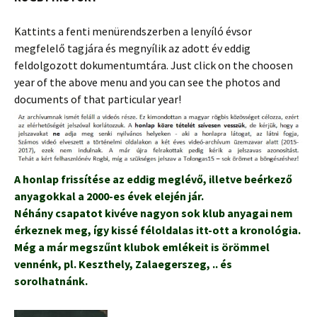
Kattints a fenti menürendszerben a lenyíló évsor
megfelelő tagjára és megnyílik az adott év eddig
feldolgozott dokumentumtára. Just click on the choosen
year of the above menu and you can see the photos and
documents of that particular year!
A honlap frissítése az eddig meglévő, illetve beérkező
anyagokkal a 2000-es évek elején jár.
Néhány csapatot kivéve nagyon sok klub anyagai nem
érkeznek meg, így kissé féloldalas itt-ott a kronológia.
Még a már megszűnt klubok emlékeit is örömmel
vennénk, pl. Keszthely, Zalaegerszeg, .. és
sorolhatnánk.