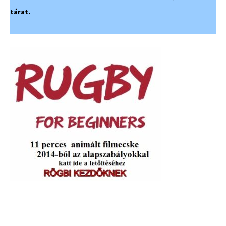
tárat.