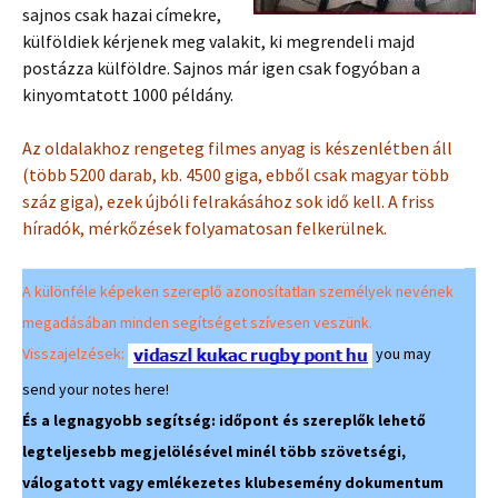
sajnos csak hazai címekre,
külföldiek kérjenek meg valakit, ki megrendeli majd
postázza külföldre. Sajnos már igen csak fogyóban a
kinyomtatott 1000 példány.
Az oldalakhoz rengeteg filmes anyag is készenlétben áll
(több 5200 darab, kb. 4500 giga, ebből csak magyar több
száz giga), ezek újbóli felrakásához sok idő kell. A friss
híradók, mérkőzések folyamatosan felkerülnek.
A különféle képeken szereplő azonosítatlan személyek nevének
megadásában minden segítséget szívesen veszünk.
Visszajelzések:
you may
send your notes here!
És a legnagyobb segítség: időpont és szereplők lehető
legteljesebb megjelölésével minél több szövetségi,
válogatott vagy emlékezetes klubesemény dokumentum