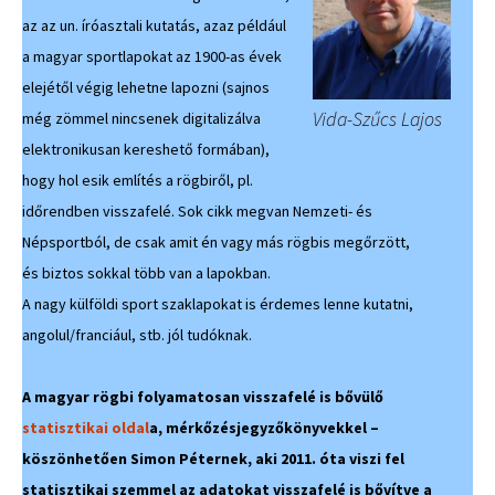
az az un. íróasztali kutatás, azaz például
a magyar sportlapokat az 1900-as évek
elejétől végig lehetne lapozni (sajnos
Vida-Szűcs Lajos
még zömmel nincsenek digitalizálva
elektronikusan kereshető formában),
hogy hol esik említés a rögbiről, pl.
időrendben visszafelé. Sok cikk megvan Nemzeti- és
Népsportból, de csak amit én vagy más rögbis megőrzött,
és biztos sokkal több van a lapokban.
A nagy külföldi sport szaklapokat is érdemes lenne kutatni,
angolul/franciául, stb. jól tudóknak.
A magyar rögbi folyamatosan visszafelé is bővülő
statisztikai oldal
a, mérkőzésjegyzőkönyvekkel –
köszönhetően Simon Péternek, aki 2011. óta viszi fel
statisztikai szemmel az adatokat visszafelé is bővítve a