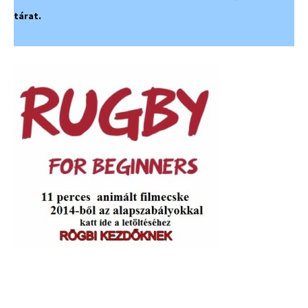
tárat.