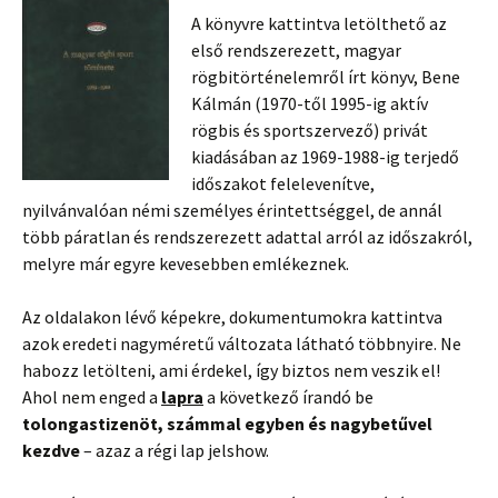
A könyvre kattintva letölthető az
első rendszerezett, magyar
rögbitörténelemről írt könyv, Bene
Kálmán (1970-től 1995-ig aktív
rögbis és sportszervező) privát
kiadásában az 1969-1988-ig terjedő
időszakot felelevenítve,
nyilvánvalóan némi személyes érintettséggel, de annál
több páratlan és rendszerezett adattal arról az időszakról,
melyre már egyre kevesebben emlékeznek.
Az oldalakon lévő képekre, dokumentumokra kattintva
azok eredeti nagyméretű változata látható többnyire. Ne
habozz letölteni, ami érdekel, így biztos nem veszik el!
Ahol nem enged a
lapra
a következő írandó be
tolongastizenöt, számmal egyben és nagybetűvel
kezdve
– azaz a régi lap jelshow.