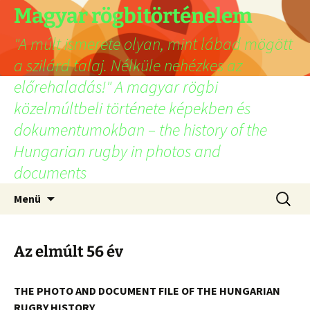
Ugrás
Magyar rögbitörténelem
a
"A múlt ismerete olyan, mint lábad mögött
tartalomhoz
a szilárd talaj. Nélküle nehézkes az
előrehaladás!" A magyar rögbi
közelmúltbeli története képekben és
dokumentumokban – the history of the
Hungarian rugby in photos and
documents
Keresés
Menü
Az elmúlt 56 év
THE PHOTO AND DOCUMENT FILE OF THE HUNGARIAN
RUGBY HISTORY