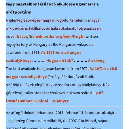
vagy nagyfelbontású fotó elküldése ugyanerre a
drótpostára!
A jelenleg szöveges magyar rögbitörténelem a magyar
wikipédián is található, és hála sokaknak, folyamatosan
bővül:
http://hu.wikipedia.org/wiki/Rögbi
written
rugbyhistory of Hungary at the Hungarian wikipedia.
Lawbook from 1871:
Az 1871-es első angol
szabálykönyv
……….
Hogyan írták?
……….
A szöveg
The first available Hungarian lawbook from 1971:
Az 1971-es első
magyar szabálykönyv
(Erdélyi Sándor jóvoltából).
Az 1990-es évek elején közkézen forgott szabálykönyv. Kézi
gépelésű, talán stencil technikával sokszorosított –
pdf
formátumban 69 oldal – 10 MByte
.
Az átfogó dokumentumtárat 2011. február 13-án indítottuk útjára
– a jelenleg éppen nem működő, de 2007. óta létező, sajnos
2013 telétől technikai okok miatt megszűnt, filmtárhoz