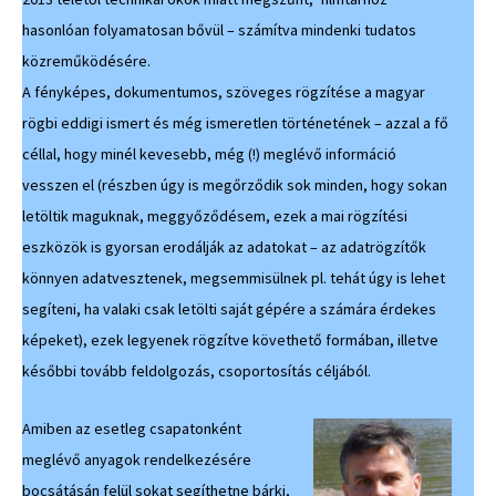
hasonlóan folyamatosan bővül – számítva mindenki tudatos
közreműködésére.
A fényképes, dokumentumos, szöveges rögzítése a magyar
rögbi eddigi ismert és még ismeretlen történetének – azzal a fő
céllal, hogy minél kevesebb, még (!) meglévő információ
vesszen el (részben úgy is megőrződik sok minden, hogy sokan
letöltik maguknak, meggyőződésem, ezek a mai rögzítési
eszközök is gyorsan erodálják az adatokat – az adatrögzítők
könnyen adatvesztenek, megsemmisülnek pl. tehát úgy is lehet
segíteni, ha valaki csak letölti saját gépére a számára érdekes
képeket), ezek legyenek rögzítve követhető formában, illetve
későbbi tovább feldolgozás, csoportosítás céljából.
Amiben az esetleg csapatonként
meglévő anyagok rendelkezésére
bocsátásán felül sokat segíthetne bárki,