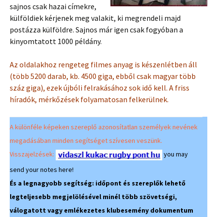
sajnos csak hazai címekre,
külföldiek kérjenek meg valakit, ki megrendeli majd
postázza külföldre. Sajnos már igen csak fogyóban a
kinyomtatott 1000 példány.
Az oldalakhoz rengeteg filmes anyag is készenlétben áll
(több 5200 darab, kb. 4500 giga, ebből csak magyar több
száz giga), ezek újbóli felrakásához sok idő kell. A friss
híradók, mérkőzések folyamatosan felkerülnek.
A különféle képeken szereplő azonosítatlan személyek nevének
megadásában minden segítséget szívesen veszünk.
Visszajelzések:
you may
send your notes here!
És a legnagyobb segítség: időpont és szereplők lehető
legteljesebb megjelölésével minél több szövetségi,
válogatott vagy emlékezetes klubesemény dokumentum