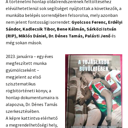
A történelmi honlap oldalrendszerének feltöltéséhez
elévülhetetlenül sok segítséget nyújtottak a következők, a
munkába belépés sorrendjében felsorolva, mely azonban
nem jelent fontossági sorrendet:
Gyolcsos Ferenc, Erdélyi
Sándor, Kadlecsik Tibor, Bene Kálmán, Sárközi István
(RIP), Miklós Dániel, Dr. Dénes Tamás, Palásti Jenő
és
még sokan mások.
2023. januárra – egy éves
megfeszített munka
gyümölcseként –
megjelent az első
szisztematikus
rögbitörténeti könyv, a
honlap dokumentumaira is
alapozva, Dr. Dénes Tamás
szerkesztésében.
A képre kattintva elérhető
a megrendelhetőségi hely,