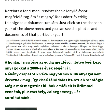
Kattints a fenti menürendszerben a lenyíló évsor
megfelelő tagjára és megnyílik az adott év eddig
feldolgozott dokumentumtára. Just click on the choosen
year of the above menu and you can see the photos and
documents of that particular year!
A honlap frissítése az eddig meglévő, illetve beérkező
anyagokkal a 2000-es évek elején jár.
Néhány csapatot kivéve nagyon sok klub anyagai nem
érkeznek meg, így kissé féloldalas itt-ott a kronológia.
Még a már megszűnt klubok emlékeit is örömmel
vennénk, pl. Keszthely, Zalaegerszeg, .. és
sorolhatnánk.