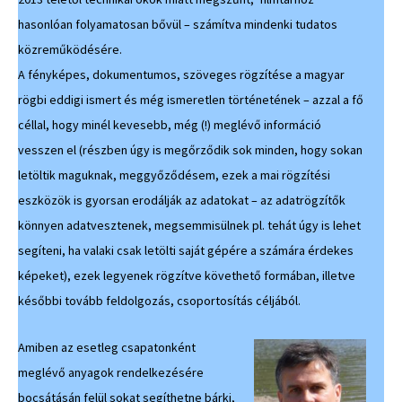
hasonlóan folyamatosan bővül – számítva mindenki tudatos
közreműködésére.
A fényképes, dokumentumos, szöveges rögzítése a magyar
rögbi eddigi ismert és még ismeretlen történetének – azzal a fő
céllal, hogy minél kevesebb, még (!) meglévő információ
vesszen el (részben úgy is megőrződik sok minden, hogy sokan
letöltik maguknak, meggyőződésem, ezek a mai rögzítési
eszközök is gyorsan erodálják az adatokat – az adatrögzítők
könnyen adatvesztenek, megsemmisülnek pl. tehát úgy is lehet
segíteni, ha valaki csak letölti saját gépére a számára érdekes
képeket), ezek legyenek rögzítve követhető formában, illetve
későbbi tovább feldolgozás, csoportosítás céljából.
Amiben az esetleg csapatonként
meglévő anyagok rendelkezésére
bocsátásán felül sokat segíthetne bárki,