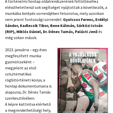
A történelmi honlap oldalrendszerének feltöltéséhez
elévülhetetlenül sok segítséget nyújtottak a következők, a
munkába belépés sorrendjében felsorolva, mely azonban
nem jelent fontossági sorrendet:
Gyolcsos Ferenc, Erdélyi
Sándor, Kadlecsik Tibor, Bene Kálmán, Sárközi István
(RIP), Miklós Dániel, Dr. Dénes Tamás, Palásti Jenő
és
még sokan mások.
2023. januárra – egy éves
megfeszített munka
gyümölcseként –
megjelent az első
szisztematikus
rögbitörténeti könyv, a
honlap dokumentumaira is
alapozva, Dr. Dénes Tamás
szerkesztésében.
A képre kattintva elérhető
a megrendelhetőségi hely,