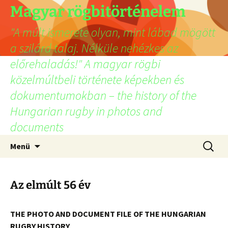
Ugrás
Magyar rögbitörténelem
a
"A múlt ismerete olyan, mint lábad mögött
tartalomhoz
a szilárd talaj. Nélküle nehézkes az
előrehaladás!" A magyar rögbi
közelmúltbeli története képekben és
dokumentumokban – the history of the
Hungarian rugby in photos and
documents
Keresés
Menü
Az elmúlt 56 év
THE PHOTO AND DOCUMENT FILE OF THE HUNGARIAN
RUGBY HISTORY