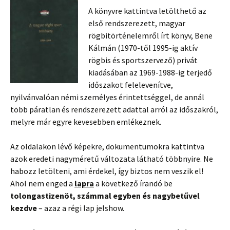
A könyvre kattintva letölthető az
első rendszerezett, magyar
rögbitörténelemről írt könyv, Bene
Kálmán (1970-től 1995-ig aktív
rögbis és sportszervező) privát
kiadásában az 1969-1988-ig terjedő
időszakot felelevenítve,
nyilvánvalóan némi személyes érintettséggel, de annál
több páratlan és rendszerezett adattal arról az időszakról,
melyre már egyre kevesebben emlékeznek.
Az oldalakon lévő képekre, dokumentumokra kattintva
azok eredeti nagyméretű változata látható többnyire. Ne
habozz letölteni, ami érdekel, így biztos nem veszik el!
Ahol nem enged a
lapra
a következő írandó be
tolongastizenöt, számmal egyben és nagybetűvel
kezdve
– azaz a régi lap jelshow.