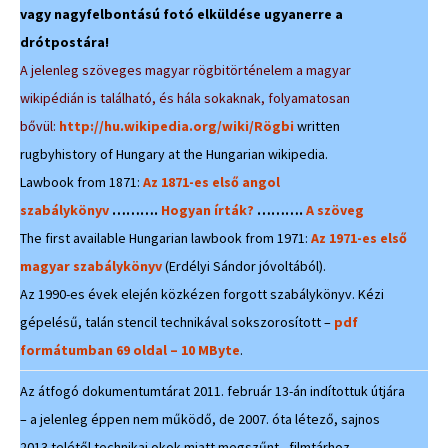
vagy nagyfelbontású fotó elküldése ugyanerre a
drótpostára!
A jelenleg szöveges magyar rögbitörténelem a magyar
wikipédián is található, és hála sokaknak, folyamatosan
bővül:
http://hu.wikipedia.org/wiki/Rögbi
written
rugbyhistory of Hungary at the Hungarian wikipedia.
Lawbook from 1871:
Az 1871-es első angol
szabálykönyv
……….
Hogyan írták?
……….
A szöveg
The first available Hungarian lawbook from 1971:
Az 1971-es első
magyar szabálykönyv
(Erdélyi Sándor jóvoltából).
Az 1990-es évek elején közkézen forgott szabálykönyv. Kézi
gépelésű, talán stencil technikával sokszorosított –
pdf
formátumban 69 oldal – 10 MByte
.
Az átfogó dokumentumtárat 2011. február 13-án indítottuk útjára
– a jelenleg éppen nem működő, de 2007. óta létező, sajnos
2013 telétől technikai okok miatt megszűnt, filmtárhoz