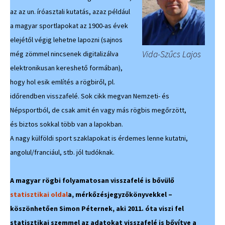
az az un. íróasztali kutatás, azaz például
a magyar sportlapokat az 1900-as évek
elejétől végig lehetne lapozni (sajnos
Vida-Szűcs Lajos
még zömmel nincsenek digitalizálva
elektronikusan kereshető formában),
hogy hol esik említés a rögbiről, pl.
időrendben visszafelé. Sok cikk megvan Nemzeti- és
Népsportból, de csak amit én vagy más rögbis megőrzött,
és biztos sokkal több van a lapokban.
A nagy külföldi sport szaklapokat is érdemes lenne kutatni,
angolul/franciául, stb. jól tudóknak.
A magyar rögbi folyamatosan visszafelé is bővülő
statisztikai oldal
a, mérkőzésjegyzőkönyvekkel –
köszönhetően Simon Péternek, aki 2011. óta viszi fel
statisztikai szemmel az adatokat visszafelé is bővítve a