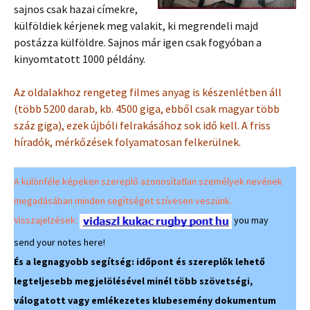
sajnos csak hazai címekre,
külföldiek kérjenek meg valakit, ki megrendeli majd
postázza külföldre. Sajnos már igen csak fogyóban a
kinyomtatott 1000 példány.
Az oldalakhoz rengeteg filmes anyag is készenlétben áll
(több 5200 darab, kb. 4500 giga, ebből csak magyar több
száz giga), ezek újbóli felrakásához sok idő kell. A friss
híradók, mérkőzések folyamatosan felkerülnek.
A különféle képeken szereplő azonosítatlan személyek nevének
megadásában minden segítséget szívesen veszünk.
Visszajelzések:
you may
send your notes here!
És a legnagyobb segítség: időpont és szereplők lehető
legteljesebb megjelölésével minél több szövetségi,
válogatott vagy emlékezetes klubesemény dokumentum