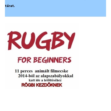
tárat.