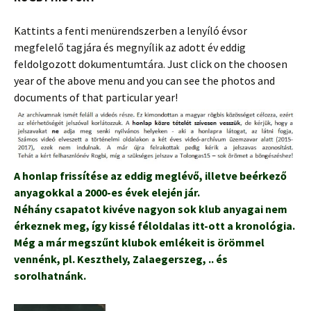
Kattints a fenti menürendszerben a lenyíló évsor
megfelelő tagjára és megnyílik az adott év eddig
feldolgozott dokumentumtára. Just click on the choosen
year of the above menu and you can see the photos and
documents of that particular year!
A honlap frissítése az eddig meglévő, illetve beérkező
anyagokkal a 2000-es évek elején jár.
Néhány csapatot kivéve nagyon sok klub anyagai nem
érkeznek meg, így kissé féloldalas itt-ott a kronológia.
Még a már megszűnt klubok emlékeit is örömmel
vennénk, pl. Keszthely, Zalaegerszeg, .. és
sorolhatnánk.