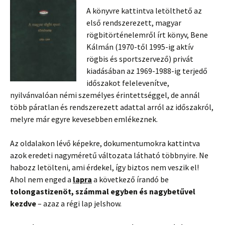
A könyvre kattintva letölthető az
első rendszerezett, magyar
rögbitörténelemről írt könyv, Bene
Kálmán (1970-től 1995-ig aktív
rögbis és sportszervező) privát
kiadásában az 1969-1988-ig terjedő
időszakot felelevenítve,
nyilvánvalóan némi személyes érintettséggel, de annál
több páratlan és rendszerezett adattal arról az időszakról,
melyre már egyre kevesebben emlékeznek.
Az oldalakon lévő képekre, dokumentumokra kattintva
azok eredeti nagyméretű változata látható többnyire. Ne
habozz letölteni, ami érdekel, így biztos nem veszik el!
Ahol nem enged a
lapra
a következő írandó be
tolongastizenöt, számmal egyben és nagybetűvel
kezdve
– azaz a régi lap jelshow.