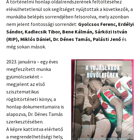
A történelmi honlap oldalrendszerének feltöltéséhez
elévülhetetlenül sok segítséget nyújtottak a következők, a
munkába belépés sorrendjében felsorolva, mely azonban
nem jelent fontossági sorrendet:
Gyolcsos Ferenc, Erdélyi
Sándor, Kadlecsik Tibor, Bene Kálmán, Sárközi István
(RIP), Miklós Dániel, Dr. Dénes Tamás, Palásti Jenő
és
még sokan mások.
2023. januárra – egy éves
megfeszített munka
gyümölcseként –
megjelent az első
szisztematikus
rögbitörténeti könyv, a
honlap dokumentumaira is
alapozva, Dr. Dénes Tamás
szerkesztésében.
A képre kattintva elérhető
a megrendelhetőségi hely,