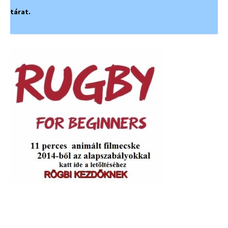
tárat.