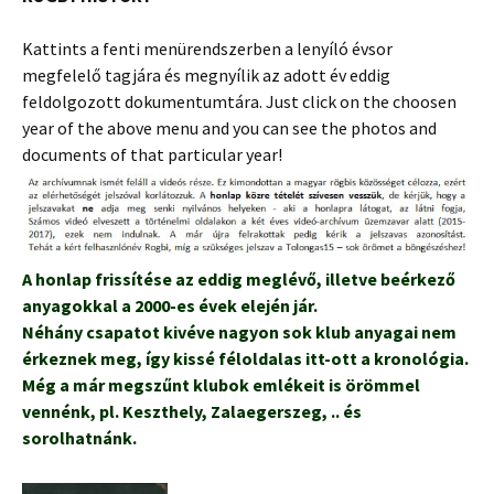
Kattints a fenti menürendszerben a lenyíló évsor
megfelelő tagjára és megnyílik az adott év eddig
feldolgozott dokumentumtára. Just click on the choosen
year of the above menu and you can see the photos and
documents of that particular year!
A honlap frissítése az eddig meglévő, illetve beérkező
anyagokkal a 2000-es évek elején jár.
Néhány csapatot kivéve nagyon sok klub anyagai nem
érkeznek meg, így kissé féloldalas itt-ott a kronológia.
Még a már megszűnt klubok emlékeit is örömmel
vennénk, pl. Keszthely, Zalaegerszeg, .. és
sorolhatnánk.