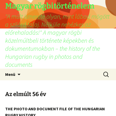
Ugrás
Magyar rögbitörténelem
a
"A múlt ismerete olyan, mint lábad mögött
tartalomhoz
a szilárd talaj. Nélküle nehézkes az
előrehaladás!" A magyar rögbi
közelmúltbeli története képekben és
dokumentumokban – the history of the
Hungarian rugby in photos and
documents
Keresés
Menü
Az elmúlt 56 év
THE PHOTO AND DOCUMENT FILE OF THE HUNGARIAN
RUGBY HISTORY