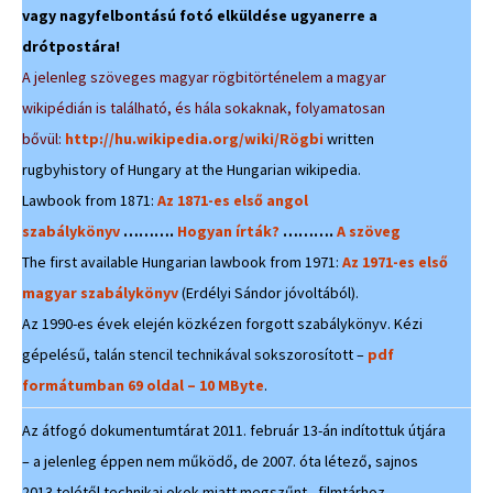
vagy nagyfelbontású fotó elküldése ugyanerre a
drótpostára!
A jelenleg szöveges magyar rögbitörténelem a magyar
wikipédián is található, és hála sokaknak, folyamatosan
bővül:
http://hu.wikipedia.org/wiki/Rögbi
written
rugbyhistory of Hungary at the Hungarian wikipedia.
Lawbook from 1871:
Az 1871-es első angol
szabálykönyv
……….
Hogyan írták?
……….
A szöveg
The first available Hungarian lawbook from 1971:
Az 1971-es első
magyar szabálykönyv
(Erdélyi Sándor jóvoltából).
Az 1990-es évek elején közkézen forgott szabálykönyv. Kézi
gépelésű, talán stencil technikával sokszorosított –
pdf
formátumban 69 oldal – 10 MByte
.
Az átfogó dokumentumtárat 2011. február 13-án indítottuk útjára
– a jelenleg éppen nem működő, de 2007. óta létező, sajnos
2013 telétől technikai okok miatt megszűnt, filmtárhoz