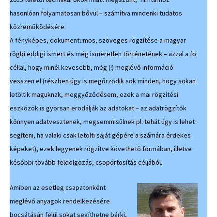
hasonlóan folyamatosan bővül – számítva mindenki tudatos
közreműködésére.
A fényképes, dokumentumos, szöveges rögzítése a magyar
rögbi eddigi ismert és még ismeretlen történetének – azzal a fő
céllal, hogy minél kevesebb, még (!) meglévő információ
vesszen el (részben úgy is megőrződik sok minden, hogy sokan
letöltik maguknak, meggyőződésem, ezek a mai rögzítési
eszközök is gyorsan erodálják az adatokat – az adatrögzítők
könnyen adatvesztenek, megsemmisülnek pl. tehát úgy is lehet
segíteni, ha valaki csak letölti saját gépére a számára érdekes
képeket), ezek legyenek rögzítve követhető formában, illetve
későbbi tovább feldolgozás, csoportosítás céljából.
Amiben az esetleg csapatonként
meglévő anyagok rendelkezésére
bocsátásán felül sokat segíthetne bárki,