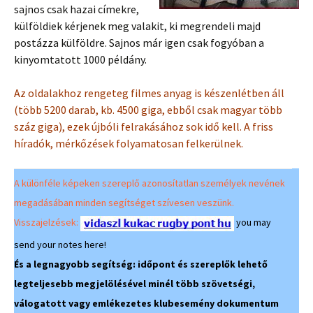
sajnos csak hazai címekre,
külföldiek kérjenek meg valakit, ki megrendeli majd
postázza külföldre. Sajnos már igen csak fogyóban a
kinyomtatott 1000 példány.
Az oldalakhoz rengeteg filmes anyag is készenlétben áll
(több 5200 darab, kb. 4500 giga, ebből csak magyar több
száz giga), ezek újbóli felrakásához sok idő kell. A friss
híradók, mérkőzések folyamatosan felkerülnek.
A különféle képeken szereplő azonosítatlan személyek nevének
megadásában minden segítséget szívesen veszünk.
Visszajelzések:
you may
send your notes here!
És a legnagyobb segítség: időpont és szereplők lehető
legteljesebb megjelölésével minél több szövetségi,
válogatott vagy emlékezetes klubesemény dokumentum