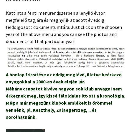
Kattints a fenti menürendszerben a lenyíló évsor
megfelelő tagjára és megnyílik az adott év eddig
feldolgozott dokumentumtára. Just click on the choosen
year of the above menu and you can see the photos and
documents of that particular year!
A honlap frissítése az eddig meglévő, illetve beérkező
anyagokkal a 2000-es évek elején jár.
Néhány csapatot kivéve nagyon sok klub anyagai nem
érkeznek meg, így kissé féloldalas itt-ott a kronológia.
Még a már megszűnt klubok emlékeit is örömmel
vennénk, pl. Keszthely, Zalaegerszeg, .. és
sorolhatnánk.