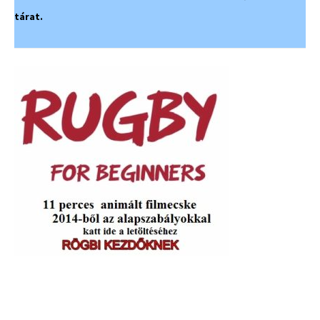
tárat.