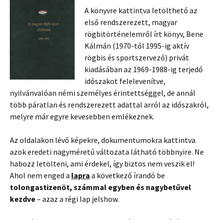
A könyvre kattintva letölthető az
első rendszerezett, magyar
rögbitörténelemről írt könyv, Bene
Kálmán (1970-től 1995-ig aktív
rögbis és sportszervező) privát
kiadásában az 1969-1988-ig terjedő
időszakot felelevenítve,
nyilvánvalóan némi személyes érintettséggel, de annál
több páratlan és rendszerezett adattal arról az időszakról,
melyre már egyre kevesebben emlékeznek.
Az oldalakon lévő képekre, dokumentumokra kattintva
azok eredeti nagyméretű változata látható többnyire. Ne
habozz letölteni, ami érdekel, így biztos nem veszik el!
Ahol nem enged a
lapra
a következő írandó be
tolongastizenöt, számmal egyben és nagybetűvel
kezdve
– azaz a régi lap jelshow.