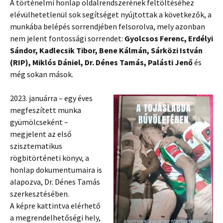
A történelmi honlap oldalrendszerének feltöltéséhez
elévülhetetlenül sok segítséget nyújtottak a következők, a
munkába belépés sorrendjében felsorolva, mely azonban
nem jelent fontossági sorrendet:
Gyolcsos Ferenc, Erdélyi
Sándor, Kadlecsik Tibor, Bene Kálmán, Sárközi István
(RIP), Miklós Dániel, Dr. Dénes Tamás, Palásti Jenő
és
még sokan mások.
2023. januárra – egy éves
megfeszített munka
gyümölcseként –
megjelent az első
szisztematikus
rögbitörténeti könyv, a
honlap dokumentumaira is
alapozva, Dr. Dénes Tamás
szerkesztésében.
A képre kattintva elérhető
a megrendelhetőségi hely,