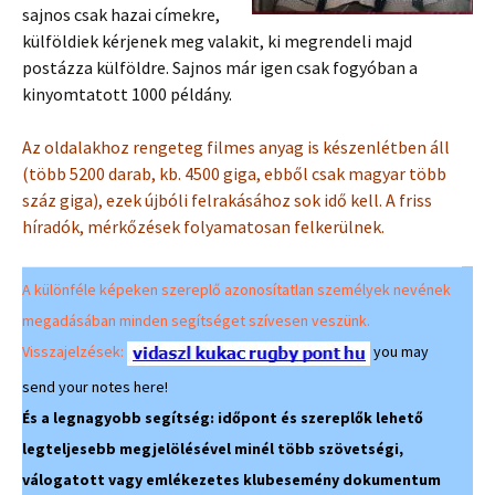
sajnos csak hazai címekre,
külföldiek kérjenek meg valakit, ki megrendeli majd
postázza külföldre. Sajnos már igen csak fogyóban a
kinyomtatott 1000 példány.
Az oldalakhoz rengeteg filmes anyag is készenlétben áll
(több 5200 darab, kb. 4500 giga, ebből csak magyar több
száz giga), ezek újbóli felrakásához sok idő kell. A friss
híradók, mérkőzések folyamatosan felkerülnek.
A különféle képeken szereplő azonosítatlan személyek nevének
megadásában minden segítséget szívesen veszünk.
Visszajelzések:
you may
send your notes here!
És a legnagyobb segítség: időpont és szereplők lehető
legteljesebb megjelölésével minél több szövetségi,
válogatott vagy emlékezetes klubesemény dokumentum