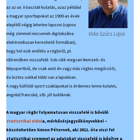
az az un. íróasztali kutatás, azaz például
a magyar sportlapokat az 1900-as évek
elejétől végig lehetne lapozni (sajnos
Vida-Szűcs Lajos
még zömmel nincsenek digitalizálva
elektronikusan kereshető formában),
hogy hol esik említés a rögbiről, pl.
időrendben visszafelé. Sok cikk megvan Nemzeti- és
Népsportból, de csak amit én vagy más rögbis megőrzött,
és biztos sokkal több van a lapokban.
A nagy külföldi sport szaklapokat is érdemes lenne kutatni,
angolul/franciául, stb. jól tudóknak.
A magyar rögbi folyamatosan visszafelé is bővülő
statisztikai oldal
a, mérkőzésjegyzőkönyvekkel –
köszönhetően Simon Péternek, aki 2011. óta viszi fel
statisztikai szemmel az adatokat visszafelé is bővítve a