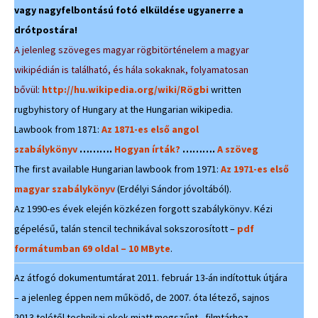
vagy nagyfelbontású fotó elküldése ugyanerre a
drótpostára!
A jelenleg szöveges magyar rögbitörténelem a magyar
wikipédián is található, és hála sokaknak, folyamatosan
bővül:
http://hu.wikipedia.org/wiki/Rögbi
written
rugbyhistory of Hungary at the Hungarian wikipedia.
Lawbook from 1871:
Az 1871-es első angol
szabálykönyv
……….
Hogyan írták?
……….
A szöveg
The first available Hungarian lawbook from 1971:
Az 1971-es első
magyar szabálykönyv
(Erdélyi Sándor jóvoltából).
Az 1990-es évek elején közkézen forgott szabálykönyv. Kézi
gépelésű, talán stencil technikával sokszorosított –
pdf
formátumban 69 oldal – 10 MByte
.
Az átfogó dokumentumtárat 2011. február 13-án indítottuk útjára
– a jelenleg éppen nem működő, de 2007. óta létező, sajnos
2013 telétől technikai okok miatt megszűnt, filmtárhoz