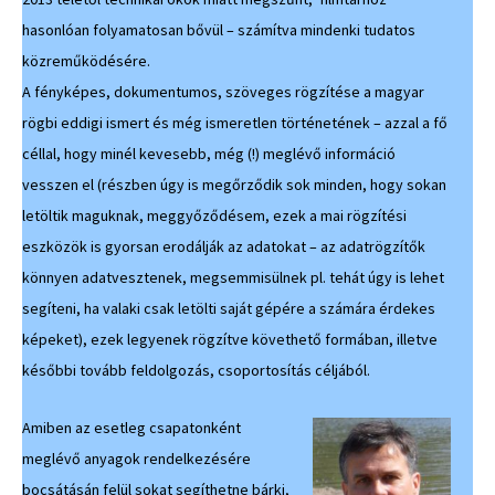
hasonlóan folyamatosan bővül – számítva mindenki tudatos
közreműködésére.
A fényképes, dokumentumos, szöveges rögzítése a magyar
rögbi eddigi ismert és még ismeretlen történetének – azzal a fő
céllal, hogy minél kevesebb, még (!) meglévő információ
vesszen el (részben úgy is megőrződik sok minden, hogy sokan
letöltik maguknak, meggyőződésem, ezek a mai rögzítési
eszközök is gyorsan erodálják az adatokat – az adatrögzítők
könnyen adatvesztenek, megsemmisülnek pl. tehát úgy is lehet
segíteni, ha valaki csak letölti saját gépére a számára érdekes
képeket), ezek legyenek rögzítve követhető formában, illetve
későbbi tovább feldolgozás, csoportosítás céljából.
Amiben az esetleg csapatonként
meglévő anyagok rendelkezésére
bocsátásán felül sokat segíthetne bárki,