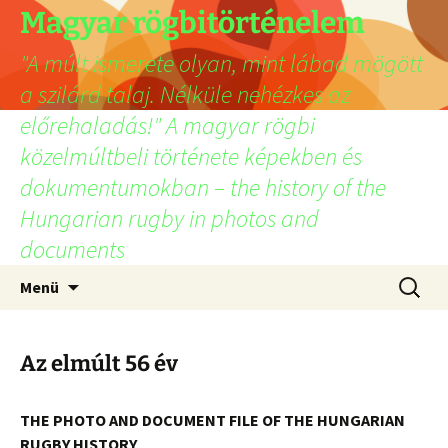
Ugrás
Magyar rögbitörténelem
a
"A múlt ismerete olyan, mint lábad mögött
tartalomhoz
a szilárd talaj. Nélküle nehézkes az
előrehaladás!" A magyar rögbi
közelmúltbeli története képekben és
dokumentumokban – the history of the
Hungarian rugby in photos and
documents
Keresés
Menü
Az elmúlt 56 év
THE PHOTO AND DOCUMENT FILE OF THE HUNGARIAN
RUGBY HISTORY