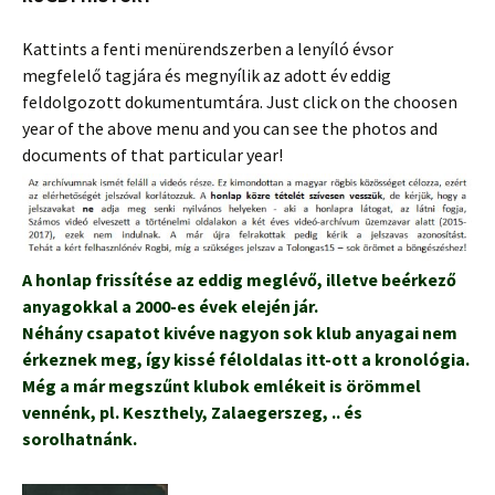
Kattints a fenti menürendszerben a lenyíló évsor
megfelelő tagjára és megnyílik az adott év eddig
feldolgozott dokumentumtára. Just click on the choosen
year of the above menu and you can see the photos and
documents of that particular year!
A honlap frissítése az eddig meglévő, illetve beérkező
anyagokkal a 2000-es évek elején jár.
Néhány csapatot kivéve nagyon sok klub anyagai nem
érkeznek meg, így kissé féloldalas itt-ott a kronológia.
Még a már megszűnt klubok emlékeit is örömmel
vennénk, pl. Keszthely, Zalaegerszeg, .. és
sorolhatnánk.