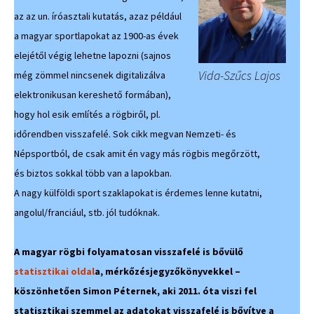
az az un. íróasztali kutatás, azaz például
a magyar sportlapokat az 1900-as évek
elejétől végig lehetne lapozni (sajnos
Vida-Szűcs Lajos
még zömmel nincsenek digitalizálva
elektronikusan kereshető formában),
hogy hol esik említés a rögbiről, pl.
időrendben visszafelé. Sok cikk megvan Nemzeti- és
Népsportból, de csak amit én vagy más rögbis megőrzött,
és biztos sokkal több van a lapokban.
A nagy külföldi sport szaklapokat is érdemes lenne kutatni,
angolul/franciául, stb. jól tudóknak.
A magyar rögbi folyamatosan visszafelé is bővülő
statisztikai oldal
a, mérkőzésjegyzőkönyvekkel –
köszönhetően Simon Péternek, aki 2011. óta viszi fel
statisztikai szemmel az adatokat visszafelé is bővítve a