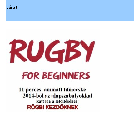
tárat.