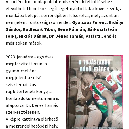
A történelmi honlap oldalrendszerének feltöltéséhez
elévülhetetlenül sok segítséget nyújtottak a következők, a
munkába belépés sorrendjében felsorolva, mely azonban
nem jelent fontossági sorrendet:
Gyolcsos Ferenc, Erdélyi
Sándor, Kadlecsik Tibor, Bene Kálmán, Sárközi István
(RIP), Miklós Dániel, Dr. Dénes Tamás, Palásti Jenő
és
még sokan mások.
2023. januárra – egy éves
megfeszített munka
gyümölcseként –
megjelent az első
szisztematikus
rögbitörténeti könyv, a
honlap dokumentumaira is
alapozva, Dr. Dénes Tamás
szerkesztésében.
A képre kattintva elérhető
a megrendelhetőségi hely,