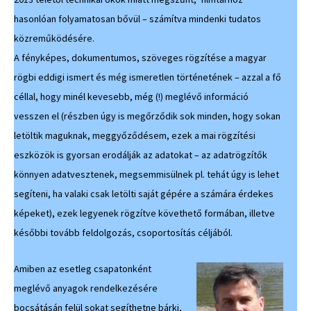
hasonlóan folyamatosan bővül – számítva mindenki tudatos
közreműködésére.
A fényképes, dokumentumos, szöveges rögzítése a magyar
rögbi eddigi ismert és még ismeretlen történetének – azzal a fő
céllal, hogy minél kevesebb, még (!) meglévő információ
vesszen el (részben úgy is megőrződik sok minden, hogy sokan
letöltik maguknak, meggyőződésem, ezek a mai rögzítési
eszközök is gyorsan erodálják az adatokat – az adatrögzítők
könnyen adatvesztenek, megsemmisülnek pl. tehát úgy is lehet
segíteni, ha valaki csak letölti saját gépére a számára érdekes
képeket), ezek legyenek rögzítve követhető formában, illetve
későbbi tovább feldolgozás, csoportosítás céljából.
Amiben az esetleg csapatonként
meglévő anyagok rendelkezésére
bocsátásán felül sokat segíthetne bárki,