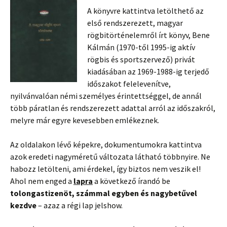
A könyvre kattintva letölthető az
első rendszerezett, magyar
rögbitörténelemről írt könyv, Bene
Kálmán (1970-től 1995-ig aktív
rögbis és sportszervező) privát
kiadásában az 1969-1988-ig terjedő
időszakot felelevenítve,
nyilvánvalóan némi személyes érintettséggel, de annál
több páratlan és rendszerezett adattal arról az időszakról,
melyre már egyre kevesebben emlékeznek.
Az oldalakon lévő képekre, dokumentumokra kattintva
azok eredeti nagyméretű változata látható többnyire. Ne
habozz letölteni, ami érdekel, így biztos nem veszik el!
Ahol nem enged a
lapra
a következő írandó be
tolongastizenöt, számmal egyben és nagybetűvel
kezdve
– azaz a régi lap jelshow.