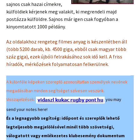
sajnos csak hazai címekre,
külföldiek kérjenek meg valakit, ki megrendeli majd
postázza külföldre. Sajnos már igen csak fogyóban a
kinyomtatott 1000 példány.
Az oldalakhoz rengeteg filmes anyag is készenlétben áll
(több 5200 darab, kb. 4500 giga, ebből csak magyar több
száz giga), ezek újbóli felrakásához sok idő kell. A friss
híradók, mérkőzések folyamatosan felkerülnek.
A különféle képeken szereplő azonosítatlan személyek nevének
megadásában minden segítséget szívesen veszünk.
Visszajelzések:
you may
send your notes here!
És a legnagyobb segítség: időpont és szereplők lehető
legteljesebb megjelölésével minél több szövetségi,
válogatott vagy emlékezetes klubesemény dokumentum