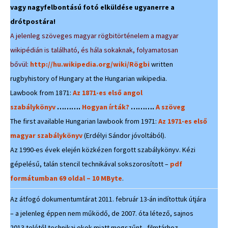
vagy nagyfelbontású fotó elküldése ugyanerre a
drótpostára!
A jelenleg szöveges magyar rögbitörténelem a magyar
wikipédián is található, és hála sokaknak, folyamatosan
bővül:
http://hu.wikipedia.org/wiki/Rögbi
written
rugbyhistory of Hungary at the Hungarian wikipedia.
Lawbook from 1871:
Az 1871-es első angol
szabálykönyv
……….
Hogyan írták?
……….
A szöveg
The first available Hungarian lawbook from 1971:
Az 1971-es első
magyar szabálykönyv
(Erdélyi Sándor jóvoltából).
Az 1990-es évek elején közkézen forgott szabálykönyv. Kézi
gépelésű, talán stencil technikával sokszorosított –
pdf
formátumban 69 oldal – 10 MByte
.
Az átfogó dokumentumtárat 2011. február 13-án indítottuk útjára
– a jelenleg éppen nem működő, de 2007. óta létező, sajnos
2013 telétől technikai okok miatt megszűnt, filmtárhoz