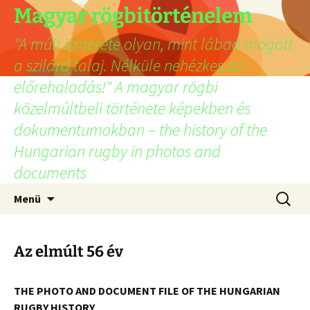
Ugrás
Magyar rögbitörténelem
a
"A múlt ismerete olyan, mint lábad mögött
tartalomhoz
a szilárd talaj. Nélküle nehézkes az
előrehaladás!" A magyar rögbi
közelmúltbeli története képekben és
dokumentumokban – the history of the
Hungarian rugby in photos and
documents
Keresés
Menü
Az elmúlt 56 év
THE PHOTO AND DOCUMENT FILE OF THE HUNGARIAN
RUGBY HISTORY