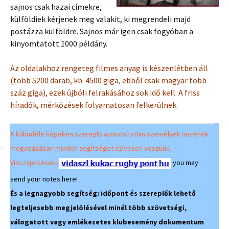
sajnos csak hazai címekre,
külföldiek kérjenek meg valakit, ki megrendeli majd
postázza külföldre. Sajnos már igen csak fogyóban a
kinyomtatott 1000 példány.
Az oldalakhoz rengeteg filmes anyag is készenlétben áll
(több 5200 darab, kb. 4500 giga, ebből csak magyar több
száz giga), ezek újbóli felrakásához sok idő kell. A friss
híradók, mérkőzések folyamatosan felkerülnek.
A különféle képeken szereplő azonosítatlan személyek nevének
megadásában minden segítséget szívesen veszünk.
Visszajelzések:
you may
send your notes here!
És a legnagyobb segítség: időpont és szereplők lehető
legteljesebb megjelölésével minél több szövetségi,
válogatott vagy emlékezetes klubesemény dokumentum