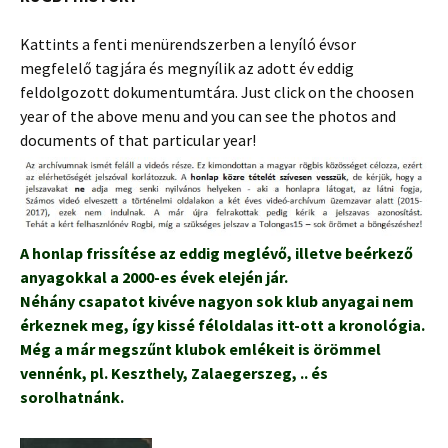
Kattints a fenti menürendszerben a lenyíló évsor
megfelelő tagjára és megnyílik az adott év eddig
feldolgozott dokumentumtára. Just click on the choosen
year of the above menu and you can see the photos and
documents of that particular year!
A honlap frissítése az eddig meglévő, illetve beérkező
anyagokkal a 2000-es évek elején jár.
Néhány csapatot kivéve nagyon sok klub anyagai nem
érkeznek meg, így kissé féloldalas itt-ott a kronológia.
Még a már megszűnt klubok emlékeit is örömmel
vennénk, pl. Keszthely, Zalaegerszeg, .. és
sorolhatnánk.