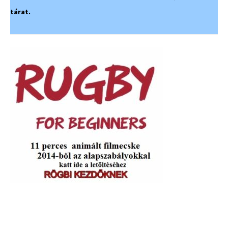
tárat.