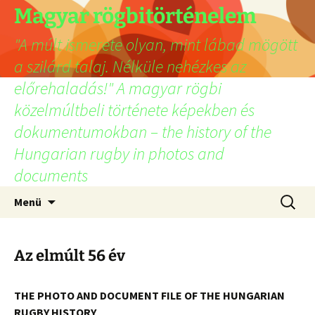
Ugrás
Magyar rögbitörténelem
a
"A múlt ismerete olyan, mint lábad mögött
tartalomhoz
a szilárd talaj. Nélküle nehézkes az
előrehaladás!" A magyar rögbi
közelmúltbeli története képekben és
dokumentumokban – the history of the
Hungarian rugby in photos and
documents
Keresés
Menü
Az elmúlt 56 év
THE PHOTO AND DOCUMENT FILE OF THE HUNGARIAN
RUGBY HISTORY