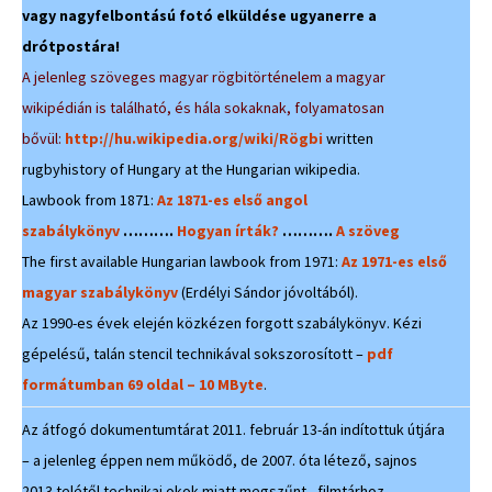
vagy nagyfelbontású fotó elküldése ugyanerre a
drótpostára!
A jelenleg szöveges magyar rögbitörténelem a magyar
wikipédián is található, és hála sokaknak, folyamatosan
bővül:
http://hu.wikipedia.org/wiki/Rögbi
written
rugbyhistory of Hungary at the Hungarian wikipedia.
Lawbook from 1871:
Az 1871-es első angol
szabálykönyv
……….
Hogyan írták?
……….
A szöveg
The first available Hungarian lawbook from 1971:
Az 1971-es első
magyar szabálykönyv
(Erdélyi Sándor jóvoltából).
Az 1990-es évek elején közkézen forgott szabálykönyv. Kézi
gépelésű, talán stencil technikával sokszorosított –
pdf
formátumban 69 oldal – 10 MByte
.
Az átfogó dokumentumtárat 2011. február 13-án indítottuk útjára
– a jelenleg éppen nem működő, de 2007. óta létező, sajnos
2013 telétől technikai okok miatt megszűnt, filmtárhoz