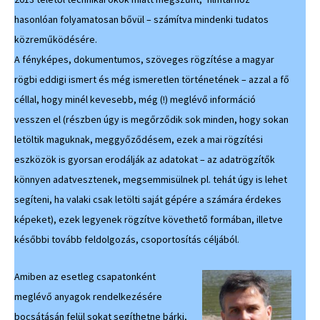
hasonlóan folyamatosan bővül – számítva mindenki tudatos
közreműködésére.
A fényképes, dokumentumos, szöveges rögzítése a magyar
rögbi eddigi ismert és még ismeretlen történetének – azzal a fő
céllal, hogy minél kevesebb, még (!) meglévő információ
vesszen el (részben úgy is megőrződik sok minden, hogy sokan
letöltik maguknak, meggyőződésem, ezek a mai rögzítési
eszközök is gyorsan erodálják az adatokat – az adatrögzítők
könnyen adatvesztenek, megsemmisülnek pl. tehát úgy is lehet
segíteni, ha valaki csak letölti saját gépére a számára érdekes
képeket), ezek legyenek rögzítve követhető formában, illetve
későbbi tovább feldolgozás, csoportosítás céljából.
Amiben az esetleg csapatonként
meglévő anyagok rendelkezésére
bocsátásán felül sokat segíthetne bárki,