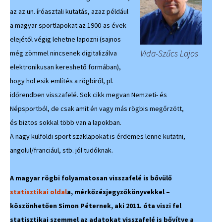
az az un. íróasztali kutatás, azaz például
a magyar sportlapokat az 1900-as évek
elejétől végig lehetne lapozni (sajnos
Vida-Szűcs Lajos
még zömmel nincsenek digitalizálva
elektronikusan kereshető formában),
hogy hol esik említés a rögbiről, pl.
időrendben visszafelé. Sok cikk megvan Nemzeti- és
Népsportból, de csak amit én vagy más rögbis megőrzött,
és biztos sokkal több van a lapokban.
A nagy külföldi sport szaklapokat is érdemes lenne kutatni,
angolul/franciául, stb. jól tudóknak.
A magyar rögbi folyamatosan visszafelé is bővülő
statisztikai oldal
a, mérkőzésjegyzőkönyvekkel –
köszönhetően Simon Péternek, aki 2011. óta viszi fel
statisztikai szemmel az adatokat visszafelé is bővítve a