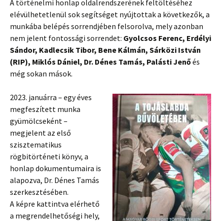
A történelmi honlap oldalrendszerének feltöltéséhez
elévülhetetlenül sok segítséget nyújtottak a következők, a
munkába belépés sorrendjében felsorolva, mely azonban
nem jelent fontossági sorrendet:
Gyolcsos Ferenc, Erdélyi
Sándor, Kadlecsik Tibor, Bene Kálmán, Sárközi István
(RIP), Miklós Dániel, Dr. Dénes Tamás, Palásti Jenő
és
még sokan mások.
2023. januárra – egy éves
megfeszített munka
gyümölcseként –
megjelent az első
szisztematikus
rögbitörténeti könyv, a
honlap dokumentumaira is
alapozva, Dr. Dénes Tamás
szerkesztésében.
A képre kattintva elérhető
a megrendelhetőségi hely,