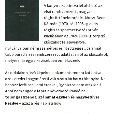
A könyvre kattintva letölthető az
első rendszerezett, magyar
rögbitörténelemről írt könyv, Bene
Kálmán (1970-től 1995-ig aktív
rögbis és sportszervező) privát
kiadásában az 1969-1988-ig terjedő
időszakot felelevenítve,
nyilvánvalóan némi személyes érintettséggel, de annál
több páratlan és rendszerezett adattal arról az időszakról,
melyre már egyre kevesebben emlékeznek.
Az oldalakon lévő képekre, dokumentumokra kattintva
azok eredeti nagyméretű változata látható többnyire. Ne
habozz letölteni, ami érdekel, így biztos nem veszik el!
Ahol nem enged a
lapra
a következő írandó be
tolongastizenöt, számmal egyben és nagybetűvel
kezdve
– azaz a régi lap jelshow.