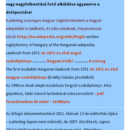
vagy nagyfelbontású fotó elküldése ugyanerre a
drótpostára!
A jelenleg szöveges magyar rögbitörténelem a magyar
wikipédián is található, és hála sokaknak, folyamatosan
bővül:
http://hu.wikipedia.org/wiki/Rögbi
written
rugbyhistory of Hungary at the Hungarian wikipedia.
Lawbook from 1871:
Az 1871-es első angol
szabálykönyv
……….
Hogyan írták?
……….
A szöveg
The first available Hungarian lawbook from 1971:
Az 1971-es első
magyar szabálykönyv
(Erdélyi Sándor jóvoltából).
Az 1990-es évek elején közkézen forgott szabálykönyv. Kézi
gépelésű, talán stencil technikával sokszorosított –
pdf
formátumban 69 oldal – 10 MByte
.
Az átfogó dokumentumtárat 2011. február 13-án indítottuk útjára
– a jelenleg éppen nem működő, de 2007. óta létező, sajnos
2013 telétől technikai okok miatt megszűnt, filmtárhoz