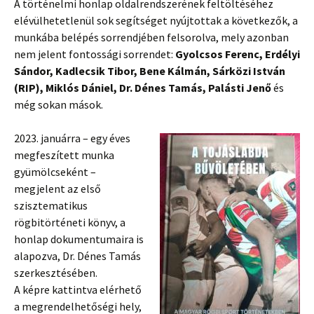
A történelmi honlap oldalrendszerének feltöltéséhez
elévülhetetlenül sok segítséget nyújtottak a következők, a
munkába belépés sorrendjében felsorolva, mely azonban
nem jelent fontossági sorrendet:
Gyolcsos Ferenc, Erdélyi
Sándor, Kadlecsik Tibor, Bene Kálmán, Sárközi István
(RIP), Miklós Dániel, Dr. Dénes Tamás, Palásti Jenő
és
még sokan mások.
2023. januárra – egy éves
megfeszített munka
gyümölcseként –
megjelent az első
szisztematikus
rögbitörténeti könyv, a
honlap dokumentumaira is
alapozva, Dr. Dénes Tamás
szerkesztésében.
A képre kattintva elérhető
a megrendelhetőségi hely,