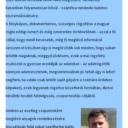
hasonlóan folyamatosan bővül – számítva mindenki tudatos
közreműködésére.
A fényképes, dokumentumos, szöveges rögzítése a magyar
rögbi eddigi ismert és még ismeretlen történetének – azzal a fő
céllal, hogy minél kevesebb, még (!) meglévő információ
vesszen el (részben úgy is megőrződik sok minden, hogy sokan
letöltik maguknak, meggyőződésem, ezek a mai rögzítési
eszközök is gyorsan erodálják az adatokat – az adatrögzítők
könnyen adatvesztenek, megsemmisülnek pl. tehát úgy is lehet
segíteni, ha valaki csak letölti saját gépére a számára érdekes
képeket), ezek legyenek rögzítve követhető formában, illetve
későbbi tovább feldolgozás, csoportosítás céljából.
Amiben az esetleg csapatonként
meglévő anyagok rendelkezésére
bocsátásán felül sokat segíthetne bárki,