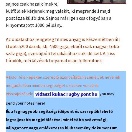
sajnos csak hazai címekre,
külföldiek kérjenek meg valakit, ki megrendeli majd
postázza külföldre. Sajnos már igen csak fogyóban a
kinyomtatott 1000 példány.
Az oldalakhoz rengeteg filmes anyag is készenlétben áll
(több 5200 darab, kb. 4500 giga, ebből csak magyar több
száz giga), ezek újbóli felrakásához sok idő kell. A friss
híradók, mérkőzések folyamatosan felkerülnek.
A különféle képeken szereplő azonosítatlan személyek nevének
megadásában minden segítséget szívesen veszünk.
Visszajelzések:
you may
send your notes here!
És a legnagyobb segítség: időpont és szereplők lehető
legteljesebb megjelölésével minél több szövetségi,
válogatott vagy emlékezetes klubesemény dokumentum