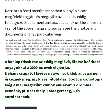
Kattints a fenti menürendszerben a lenyíló évsor
megfelelő tagjára és megnyílik az adott év eddig
feldolgozott dokumentumtára. Just click on the choosen
year of the above menu and you can see the photos and
documents of that particular year!
A honlap frissítése az eddig meglévő, illetve beérkező
anyagokkal a 2000-es évek elején jár.
Néhány csapatot kivéve nagyon sok klub anyagai nem
érkeznek meg, így kissé féloldalas itt-ott a kronológia.
Még a már megszűnt klubok emlékeit is örömmel
vennénk, pl. Keszthely, Zalaegerszeg, .. és
sorolhatnánk.