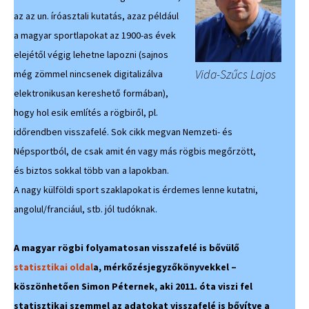
az az un. íróasztali kutatás, azaz például
a magyar sportlapokat az 1900-as évek
elejétől végig lehetne lapozni (sajnos
Vida-Szűcs Lajos
még zömmel nincsenek digitalizálva
elektronikusan kereshető formában),
hogy hol esik említés a rögbiről, pl.
időrendben visszafelé. Sok cikk megvan Nemzeti- és
Népsportból, de csak amit én vagy más rögbis megőrzött,
és biztos sokkal több van a lapokban.
A nagy külföldi sport szaklapokat is érdemes lenne kutatni,
angolul/franciául, stb. jól tudóknak.
A magyar rögbi folyamatosan visszafelé is bővülő
statisztikai oldal
a, mérkőzésjegyzőkönyvekkel –
köszönhetően Simon Péternek, aki 2011. óta viszi fel
statisztikai szemmel az adatokat visszafelé is bővítve a