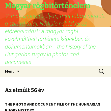
Ugrás
Magyar rögbitörténelem
a
"A múlt ismerete olyan, mint lábad mögött
tartalomhoz
a szilárd talaj. Nélküle nehézkes az
előrehaladás!" A magyar rögbi
közelmúltbeli története képekben és
dokumentumokban – the history of the
Hungarian rugby in photos and
documents
Keresés
Menü
Az elmúlt 56 év
THE PHOTO AND DOCUMENT FILE OF THE HUNGARIAN
RUGBY HISTORY