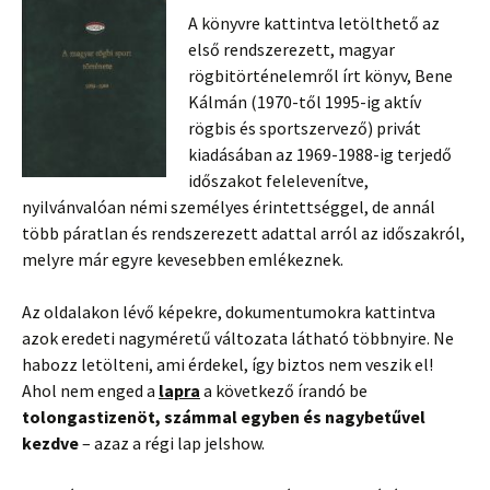
A könyvre kattintva letölthető az
első rendszerezett, magyar
rögbitörténelemről írt könyv, Bene
Kálmán (1970-től 1995-ig aktív
rögbis és sportszervező) privát
kiadásában az 1969-1988-ig terjedő
időszakot felelevenítve,
nyilvánvalóan némi személyes érintettséggel, de annál
több páratlan és rendszerezett adattal arról az időszakról,
melyre már egyre kevesebben emlékeznek.
Az oldalakon lévő képekre, dokumentumokra kattintva
azok eredeti nagyméretű változata látható többnyire. Ne
habozz letölteni, ami érdekel, így biztos nem veszik el!
Ahol nem enged a
lapra
a következő írandó be
tolongastizenöt, számmal egyben és nagybetűvel
kezdve
– azaz a régi lap jelshow.