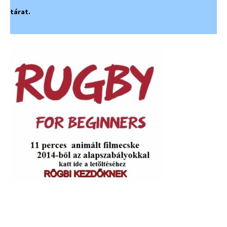
tárat.