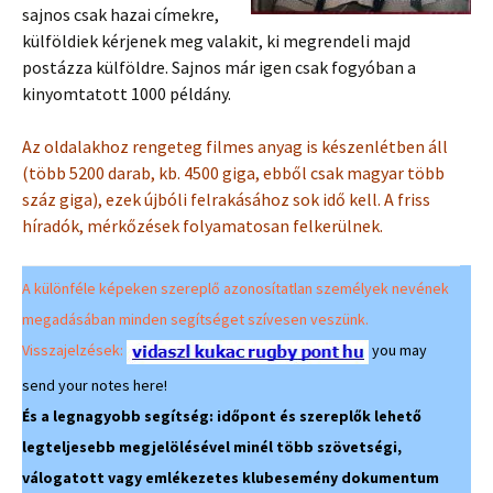
sajnos csak hazai címekre,
külföldiek kérjenek meg valakit, ki megrendeli majd
postázza külföldre. Sajnos már igen csak fogyóban a
kinyomtatott 1000 példány.
Az oldalakhoz rengeteg filmes anyag is készenlétben áll
(több 5200 darab, kb. 4500 giga, ebből csak magyar több
száz giga), ezek újbóli felrakásához sok idő kell. A friss
híradók, mérkőzések folyamatosan felkerülnek.
A különféle képeken szereplő azonosítatlan személyek nevének
megadásában minden segítséget szívesen veszünk.
Visszajelzések:
you may
send your notes here!
És a legnagyobb segítség: időpont és szereplők lehető
legteljesebb megjelölésével minél több szövetségi,
válogatott vagy emlékezetes klubesemény dokumentum