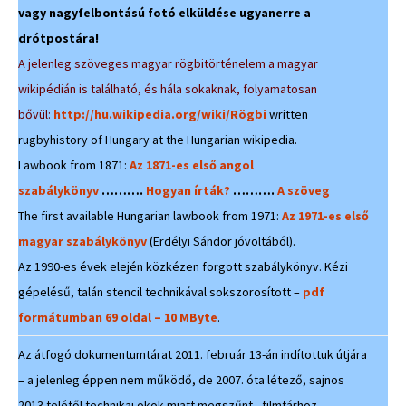
vagy nagyfelbontású fotó elküldése ugyanerre a
drótpostára!
A jelenleg szöveges magyar rögbitörténelem a magyar
wikipédián is található, és hála sokaknak, folyamatosan
bővül:
http://hu.wikipedia.org/wiki/Rögbi
written
rugbyhistory of Hungary at the Hungarian wikipedia.
Lawbook from 1871:
Az 1871-es első angol
szabálykönyv
……….
Hogyan írták?
……….
A szöveg
The first available Hungarian lawbook from 1971:
Az 1971-es első
magyar szabálykönyv
(Erdélyi Sándor jóvoltából).
Az 1990-es évek elején közkézen forgott szabálykönyv. Kézi
gépelésű, talán stencil technikával sokszorosított –
pdf
formátumban 69 oldal – 10 MByte
.
Az átfogó dokumentumtárat 2011. február 13-án indítottuk útjára
– a jelenleg éppen nem működő, de 2007. óta létező, sajnos
2013 telétől technikai okok miatt megszűnt, filmtárhoz