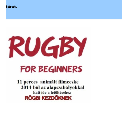
tárat.