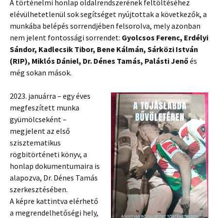
A történelmi honlap oldalrendszerének feltöltéséhez
elévülhetetlenül sok segítséget nyújtottak a következők, a
munkába belépés sorrendjében felsorolva, mely azonban
nem jelent fontossági sorrendet:
Gyolcsos Ferenc, Erdélyi
Sándor, Kadlecsik Tibor, Bene Kálmán, Sárközi István
(RIP), Miklós Dániel, Dr. Dénes Tamás, Palásti Jenő
és
még sokan mások.
2023. januárra – egy éves
megfeszített munka
gyümölcseként –
megjelent az első
szisztematikus
rögbitörténeti könyv, a
honlap dokumentumaira is
alapozva, Dr. Dénes Tamás
szerkesztésében.
A képre kattintva elérhető
a megrendelhetőségi hely,