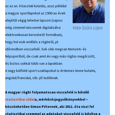
az az un. íróasztali kutatás, azaz például
a magyar sportlapokat az 1900-as évek
elejétől végig lehetne lapozni (sajnos
Vida-Szűcs Lajos
még zömmel nincsenek digitalizálva
elektronikusan kereshető formában),
hogy hol esik említés a rögbiről, pl.
időrendben visszafelé. Sok cikk megvan Nemzeti- és
Népsportból, de csak amit én vagy más rögbis megőrzött,
és biztos sokkal több van a lapokban.
A nagy külföldi sport szaklapokat is érdemes lenne kutatni,
angolul/franciául, stb. jól tudóknak.
A magyar rögbi folyamatosan visszafelé is bővülő
statisztikai oldal
a, mérkőzésjegyzőkönyvekkel –
köszönhetően Simon Péternek, aki 2011. óta viszi fel
statisztikai szemmel az adatokat visszafelé is bővítve a