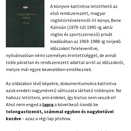
A könyvre kattintva letölthető az
első rendszerezett, magyar
rögbitörténelemről írt könyv, Bene
Kálmán (1970-től 1995-ig aktív
rögbis és sportszervező) privát
kiadásában az 1969-1988-ig terjedő
időszakot felelevenítve,
nyilvánvalóan némi személyes érintettséggel, de annál
több páratlan és rendszerezett adattal arról az időszakról,
melyre már egyre kevesebben emlékeznek.
Az oldalakon lévő képekre, dokumentumokra kattintva
azok eredeti nagyméretű változata látható többnyire. Ne
habozz letölteni, ami érdekel, így biztos nem veszik el!
Ahol nem enged a
lapra
a következő írandó be
tolongastizenöt, számmal egyben és nagybetűvel
kezdve
– azaz a régi lap jelshow.