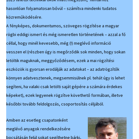
hasonlóan folyamatosan bővül – számítva mindenki tudatos
közreműködésére.
A fényképes, dokumentumos, szöveges rögzítése a magyar
rögbi eddigi ismert és még ismeretlen történetének – azzal a fő
céllal, hogy minél kevesebb, még (!) meglévő információ
vesszen el (részben úgy is megőrződik sok minden, hogy sokan
letöltik maguknak, meggyőződésem, ezek a mai rögzítési
eszközök is gyorsan erodálják az adatokat – az adatrögzítők
könnyen adatvesztenek, megsemmisülnek pl. tehát úgy is lehet
segíteni, ha valaki csak letölti saját gépére a számára érdekes
képeket), ezek legyenek rögzítve követhető formában, illetve
későbbi tovább feldolgozás, csoportosítás céljából.
Amiben az esetleg csapatonként
meglévő anyagok rendelkezésére
bocsátásán felül sokat segíthetne bárki,