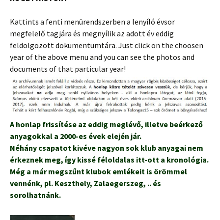
Kattints a fenti menürendszerben a lenyíló évsor
megfelelő tagjára és megnyílik az adott év eddig
feldolgozott dokumentumtára. Just click on the choosen
year of the above menu and you can see the photos and
documents of that particular year!
A honlap frissítése az eddig meglévő, illetve beérkező
anyagokkal a 2000-es évek elején jár.
Néhány csapatot kivéve nagyon sok klub anyagai nem
érkeznek meg, így kissé féloldalas itt-ott a kronológia.
Még a már megszűnt klubok emlékeit is örömmel
vennénk, pl. Keszthely, Zalaegerszeg, .. és
sorolhatnánk.