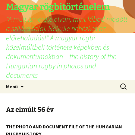
Ugrás
Magyar rögbitörténelem
a
"A múlt ismerete olyan, mint lábad mögött
tartalomhoz
a szilárd talaj. Nélküle nehézkes az
előrehaladás!" A magyar rögbi
közelmúltbeli története képekben és
dokumentumokban – the history of the
Hungarian rugby in photos and
documents
Keresés
Menü
Az elmúlt 56 év
THE PHOTO AND DOCUMENT FILE OF THE HUNGARIAN
RUGBY HISTORY