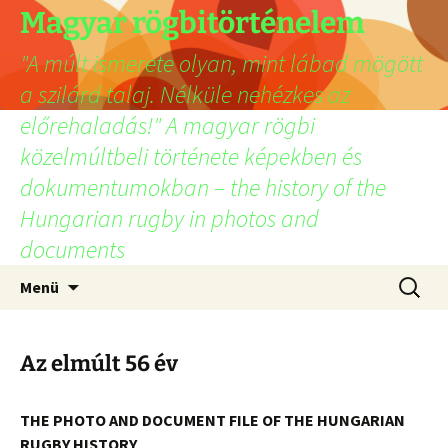
Ugrás
Magyar rögbitörténelem
a
"A múlt ismerete olyan, mint lábad mögött
tartalomhoz
a szilárd talaj. Nélküle nehézkes az
előrehaladás!" A magyar rögbi
közelmúltbeli története képekben és
dokumentumokban – the history of the
Hungarian rugby in photos and
documents
Keresés
Menü
Az elmúlt 56 év
THE PHOTO AND DOCUMENT FILE OF THE HUNGARIAN
RUGBY HISTORY