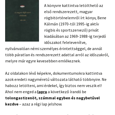
A könyvre kattintva letölthető az
első rendszerezett, magyar
rögbitörténelemről írt könyv, Bene
Kálmán (1970-től 1995-ig aktív
rögbis és sportszervező) privát
kiadásában az 1969-1988-ig terjedő
időszakot felelevenítve,
nyilvánvalóan némi személyes érintettséggel, de annál
több páratlan és rendszerezett adattal arról az időszakról,
melyre már egyre kevesebben emlékeznek.
Az oldalakon lévő képekre, dokumentumokra kattintva
azok eredeti nagyméretű változata látható többnyire. Ne
habozz letölteni, ami érdekel, így biztos nem veszik el!
Ahol nem enged a
lapra
a következő írandó be
tolongastizenöt, számmal egyben és nagybetűvel
kezdve
– azaz a régi lap jelshow.