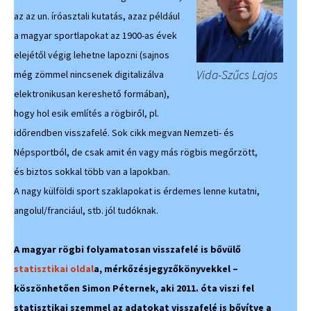
az az un. íróasztali kutatás, azaz például
a magyar sportlapokat az 1900-as évek
elejétől végig lehetne lapozni (sajnos
Vida-Szűcs Lajos
még zömmel nincsenek digitalizálva
elektronikusan kereshető formában),
hogy hol esik említés a rögbiről, pl.
időrendben visszafelé. Sok cikk megvan Nemzeti- és
Népsportból, de csak amit én vagy más rögbis megőrzött,
és biztos sokkal több van a lapokban.
A nagy külföldi sport szaklapokat is érdemes lenne kutatni,
angolul/franciául, stb. jól tudóknak.
A magyar rögbi folyamatosan visszafelé is bővülő
statisztikai oldal
a, mérkőzésjegyzőkönyvekkel –
köszönhetően Simon Péternek, aki 2011. óta viszi fel
statisztikai szemmel az adatokat visszafelé is bővítve a