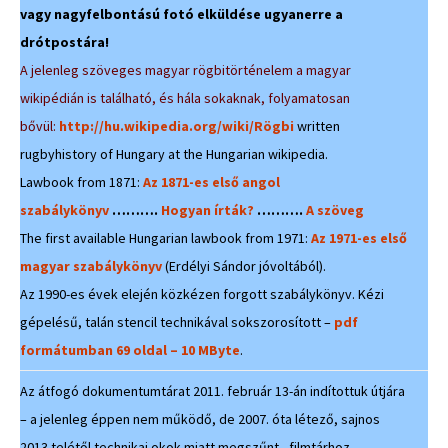
vagy nagyfelbontású fotó elküldése ugyanerre a
drótpostára!
A jelenleg szöveges magyar rögbitörténelem a magyar
wikipédián is található, és hála sokaknak, folyamatosan
bővül:
http://hu.wikipedia.org/wiki/Rögbi
written
rugbyhistory of Hungary at the Hungarian wikipedia.
Lawbook from 1871:
Az 1871-es első angol
szabálykönyv
……….
Hogyan írták?
……….
A szöveg
The first available Hungarian lawbook from 1971:
Az 1971-es első
magyar szabálykönyv
(Erdélyi Sándor jóvoltából).
Az 1990-es évek elején közkézen forgott szabálykönyv. Kézi
gépelésű, talán stencil technikával sokszorosított –
pdf
formátumban 69 oldal – 10 MByte
.
Az átfogó dokumentumtárat 2011. február 13-án indítottuk útjára
– a jelenleg éppen nem működő, de 2007. óta létező, sajnos
2013 telétől technikai okok miatt megszűnt, filmtárhoz