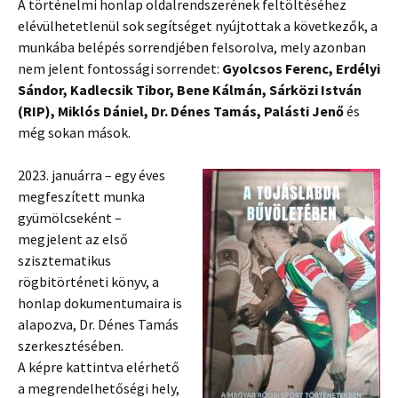
A történelmi honlap oldalrendszerének feltöltéséhez
elévülhetetlenül sok segítséget nyújtottak a következők, a
munkába belépés sorrendjében felsorolva, mely azonban
nem jelent fontossági sorrendet:
Gyolcsos Ferenc, Erdélyi
Sándor, Kadlecsik Tibor, Bene Kálmán, Sárközi István
(RIP), Miklós Dániel, Dr. Dénes Tamás, Palásti Jenő
és
még sokan mások.
2023. januárra – egy éves
megfeszített munka
gyümölcseként –
megjelent az első
szisztematikus
rögbitörténeti könyv, a
honlap dokumentumaira is
alapozva, Dr. Dénes Tamás
szerkesztésében.
A képre kattintva elérhető
a megrendelhetőségi hely,