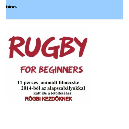
tárat.