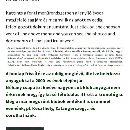
Kattints a fenti menürendszerben a lenyíló évsor
megfelelő tagjára és megnyílik az adott év eddig
feldolgozott dokumentumtára. Just click on the choosen
year of the above menu and you can see the photos and
documents of that particular year!
A honlap frissítése az eddig meglévő, illetve beérkező
anyagokkal a 2000-es évek elején jár.
Néhány csapatot kivéve nagyon sok klub anyagai nem
érkeznek meg, így kissé féloldalas itt-ott a kronológia.
Még a már megszűnt klubok emlékeit is örömmel
vennénk, pl. Keszthely, Zalaegerszeg, .. és
sorolhatnánk.