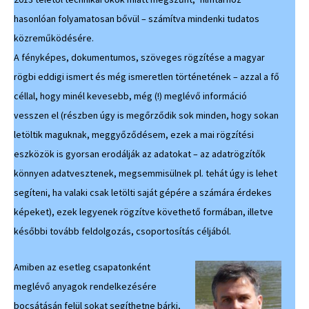
hasonlóan folyamatosan bővül – számítva mindenki tudatos
közreműködésére.
A fényképes, dokumentumos, szöveges rögzítése a magyar
rögbi eddigi ismert és még ismeretlen történetének – azzal a fő
céllal, hogy minél kevesebb, még (!) meglévő információ
vesszen el (részben úgy is megőrződik sok minden, hogy sokan
letöltik maguknak, meggyőződésem, ezek a mai rögzítési
eszközök is gyorsan erodálják az adatokat – az adatrögzítők
könnyen adatvesztenek, megsemmisülnek pl. tehát úgy is lehet
segíteni, ha valaki csak letölti saját gépére a számára érdekes
képeket), ezek legyenek rögzítve követhető formában, illetve
későbbi tovább feldolgozás, csoportosítás céljából.
Amiben az esetleg csapatonként
meglévő anyagok rendelkezésére
bocsátásán felül sokat segíthetne bárki,