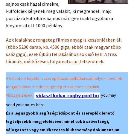
sajnos csak hazai címekre,
külföldiek kérjenek meg valakit, ki megrendeli majd
postázza külföldre. Sajnos már igen csak fogyóban a
kinyomtatott 1000 példány.
Az oldalakhoz rengeteg filmes anyag is készenlétben áll
(több 5200 darab, kb. 4500 giga, ebből csak magyar több
száz giga), ezek újbóli felrakásához sok idő kell. A friss
híradók, mérkőzések folyamatosan felkerülnek.
A különféle képeken szereplő azonosítatlan személyek nevének
megadásában minden segítséget szívesen veszünk.
Visszajelzések:
you may
send your notes here!
És a legnagyobb segítség: időpont és szereplők lehető
legteljesebb megjelölésével minél több szövetségi,
válogatott vagy emlékezetes klubesemény dokumentum