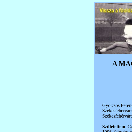
A MA
Gyolcsos Ferenc
Székesfehérvárr
Székesfehérvár
Születettem
: C
1996. február: 