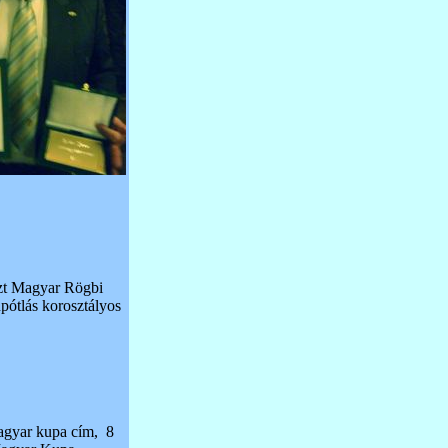
iszt Magyar Rögbi
npótlás korosztályos
Magyar kupa cím, 8