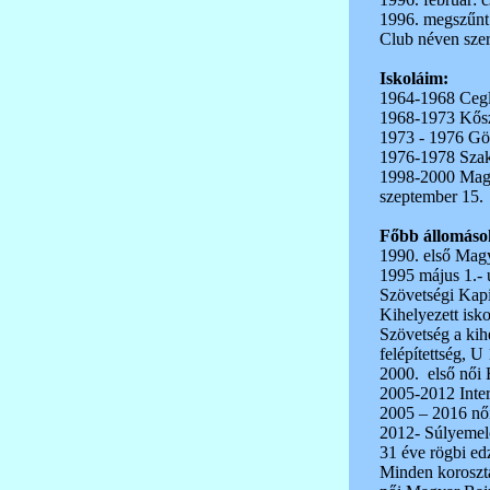
1996. megszűnt
Club néven szer
Iskoláim:
1964-1968 Ceglé
1968-1973 Kősz
1973 - 1976 Göd
1976-1978 Szakk
1998-2000 Magy
szeptember 15.
Főbb állomáso
1990. első Magy
1995 május 1.- u
Szövetségi Kapi
Kihelyezett isk
Szövetség a kihe
felépítettség, U
2000. első női 
2005-2012 Inter
2005 – 2016 női
2012- Súlyemelő
31 éve rögbi e
Minden korosztá