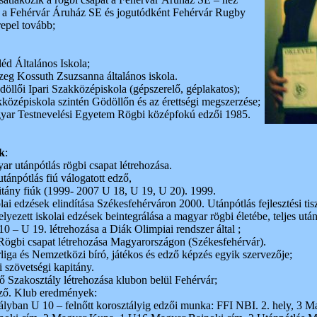
 a Fehérvár Áruház SE és jogutódként Fehérvár Rugby
epel tovább;
d Általános Iskola;
eg Kossuth Zsuzsanna általános iskola.
öllői Ipari Szakközépiskola (gépszerelő, géplakatos);
özépiskola szintén Gödöllőn és az érettségi megszerzése;
ar Testnevelési Egyetem Rögbi középfokú edzői 1985.
k
:
ar utánpótlás rögbi csapat létrehozása.
tánpótlás fiú válogatott edző,
tány fiúk (1999- 2007 U 18, U 19, U 20). 1999.
olai edzések elindítása Székesfehérváron 2000. Utánpótlás fejlesztési t
lyezett iskolai edzések beintegrálása a magyar rögbi életébe, teljes utá
 10 – U 19. létrehozása a Diák Olimpiai rendszer által ;
Rögbi csapat létrehozása Magyarországon (Székesfehérvár).
liga és Nemzetközi bíró, játékos és edző képzés egyik szervezője;
 szövetségi kapitány.
 Szakosztály létrehozása klubon belül Fehérvár;
dző. Klub eredmények:
lyban U 10 – felnőtt korosztályig edzői munka: FFI NBI. 2. hely, 3 