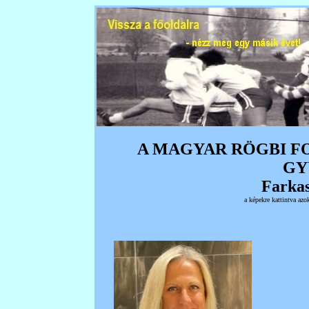
A MAGYAR RÖGBI F
GY
Farka
a képekre kattintva azo