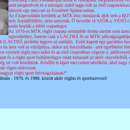
amit megkedvelt és a tolongás stabil tagja volt az első csapatokban
Játszott egy meccset az Erzsébeti Spartacusban.
Az ő kapcsolatán kerültek az MTK-hoz mindazok akik sem a 
sem Árpádföldhöz, nem tartoztak. Ő beszélte rá SZŐR-t, VÉSŐ-
aztán hozták a többi csapattagot.
Az 1970-es MTK rögbi csapata semmiféle forma szerint nem tartoz
egyesülethez, hanem csak a LACI'BÁ és az MTK pályaigazgatója 
t (LACI'BÁ javította ingyen az autóját). Ezért kapott egy garnitúra has
és ha üres volt az edzőpálya, akkor azt használhatta - ami egyébként föl
 vezetett rögbi meccseket és az első csoportban végezte a játékvezető
att és a rögbi sport hullámvölgye miatt kimaradt az aktív részvételből,
g ott volt közöttünk. Később is kijárt meccsekre nézőként, ahol nagy sze
ár régen eltávozott.
magyar rögbi sport felvirágzásának!
"
lmán - 1970. és 1988. között aktív rögbis és sportszervező