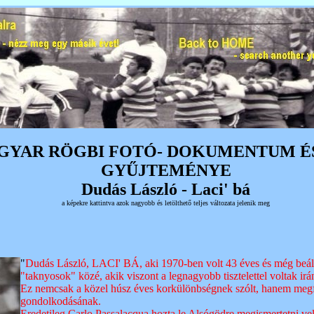
GYAR RÖGBI FOTÓ- DOKUMENTUM É
GYŰJTEMÉNYE
Dudás László - Laci' bá
a képekre kattintva azok nagyobb és letölthető teljes változata jelenik meg
"
Dudás László, LACI' BÁ, aki 1970-ben volt 43 éves és még beáll
"taknyosok" közé, akik viszont a legnagyobb tisztelettel voltak ir
Ez nemcsak a közel húsz éves korkülönbségnek szólt, hanem megf
gondolkodásának.
Eredetileg Carlo Passalacqua hozta le Alsógödre megismertetni vele