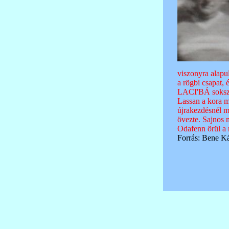
viszonyra alapul
a rögbi csapat, 
LACI'BÁ sokszor
Lassan a kora mi
újrakezdésnél mé
övezte. Sajnos m
Odafenn örül a 
Forrás: Bene Ká