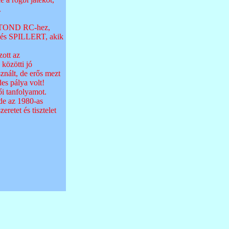
.
BOTOND RC-hez,
t és SPILLERT, akik
ott az
közötti jó
znált, de erős mezt
des pálya volt!
i tanfolyamot.
 de az 1980-as
retet és tisztelet