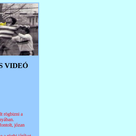
S VIDEÓ
t rögbizni a
ányában.
ontolt, józan
 a rögbi játékot,